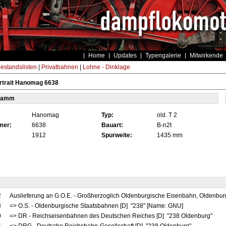
Home
Updates
Typengalerie
Mitwirkende
estandslisten
|
Privatbahnen
|
Lohne - Dinklage
rtrait Hanomag 6638
tamm
Hanomag
Typ:
old. T 2
mer:
6638
Bauart:
B-n2t
1912
Spurweite:
1435 mm
2
Auslieferung an G.O.E. - Großherzoglich Oldenburgische Eisenbahn, Oldenbu
8
=> O.S. - Oldenburgische Staatsbahnen [D] "238" [Name: GNU]
0
=> DR - Reichseisenbahnen des Deutschen Reiches [D] "238 Oldenburg"