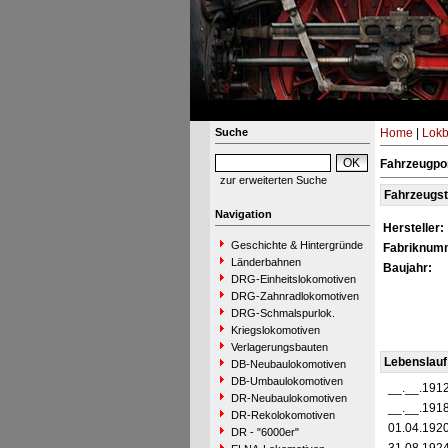
Suche
Home
|
Lokb
Fahrzeugpo
zur erweiterten Suche
Fahrzeugs
Navigation
Hersteller:
Geschichte & Hintergründe
Fabriknum
Länderbahnen
Baujahr:
DRG-Einheitslokomotiven
DRG-Zahnradlokomotiven
DRG-Schmalspurlok.
Kriegslokomotiven
Verlagerungsbauten
Lebenslauf
DB-Neubaulokomotiven
DB-Umbaulokomotiven
__.__.191
DR-Neubaulokomotiven
__.__.191
DR-Rekolokomotiven
01.04.192
DR - "6000er"