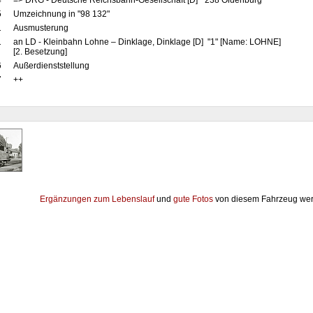
4
=> DRG - Deutsche Reichsbahn-Gesellschaft [D] "238 Oldenburg"
5
Umzeichnung in "98 132"
1
Ausmusterung
1
an LD - Kleinbahn Lohne – Dinklage, Dinklage [D] "1" [Name: LOHNE]
[2. Besetzung]
6
Außerdienststellung
7
++
Ergänzungen zum Lebenslauf
und
gute Fotos
von diesem Fahrzeug wer