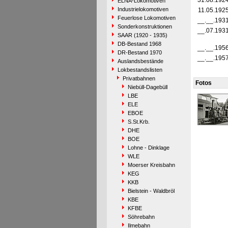
31.08.192
ELNA-Lokomotiven
Industrielokomotiven
11.05.192
Feuerlose Lokomotiven
__.__.193
Sonderkonstruktionen
__.07.193
SAAR (1920 - 1935)
DB-Bestand 1968
__.__.195
DR-Bestand 1970
__.__.195
Auslandsbestände
Lokbestandslisten
Privatbahnen
Fotos
Niebüll-Dagebüll
LBE
ELE
EBOE
S.St.Krb.
DHE
BOE
Lohne - Dinklage
WLE
Moerser Kreisbahn
KEG
KKB
Bielstein - Waldbröl
KBE
KFBE
Söhrebahn
Ilmebahn