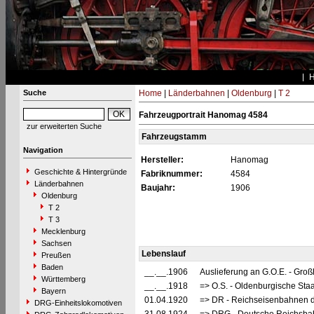
Suche
Home
|
Länderbahnen
|
Oldenburg
|
T 2
Fahrzeugportrait Hanomag 4584
zur erweiterten Suche
Fahrzeugstamm
Navigation
Hersteller:
Hanomag
Geschichte & Hintergründe
Fabriknummer:
4584
Länderbahnen
Baujahr:
1906
Oldenburg
T 2
T 3
Mecklenburg
Sachsen
Lebenslauf
Preußen
Baden
__.__.1906
Auslieferung an G.O.E. - Gro
Württemberg
__.__.1918
=> O.S. - Oldenburgische Sta
Bayern
01.04.1920
=> DR - Reichseisenbahnen d
DRG-Einheitslokomotiven