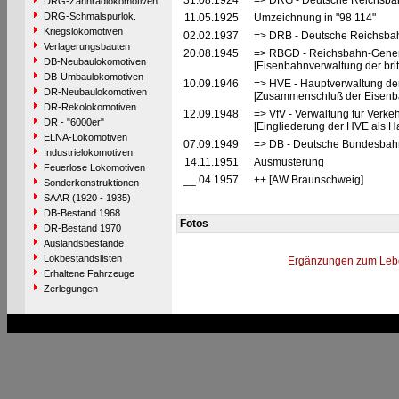
31.08.1924
=> DRG - Deutsche Reichsbah
DRG-Zahnradlokomotiven
DRG-Schmalspurlok.
11.05.1925
Umzeichnung in "98 114"
Kriegslokomotiven
02.02.1937
=> DRB - Deutsche Reichsbah
Verlagerungsbauten
20.08.1945
=> RBGD - Reichsbahn-General
DB-Neubaulokomotiven
[Eisenbahnverwaltung der brit
DB-Umbaulokomotiven
10.09.1946
=> HVE - Hauptverwaltung de
DR-Neubaulokomotiven
[Zusammenschluß der Eisenba
DR-Rekolokomotiven
12.09.1948
=> VfV - Verwaltung für Verke
DR - "6000er"
[Eingliederung der HVE als Ha
ELNA-Lokomotiven
07.09.1949
=> DB - Deutsche Bundesbahn
Industrielokomotiven
14.11.1951
Ausmusterung
Feuerlose Lokomotiven
__.04.1957
++ [AW Braunschweig]
Sonderkonstruktionen
SAAR (1920 - 1935)
DB-Bestand 1968
Fotos
DR-Bestand 1970
Auslandsbestände
Lokbestandslisten
Ergänzungen zum Leb
Erhaltene Fahrzeuge
Zerlegungen