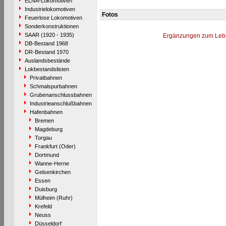
ELNA-Lokomotiven
Industrielokomotiven
Fotos
Feuerlose Lokomotiven
Sonderkonstruktionen
SAAR (1920 - 1935)
Ergänzungen zum Leb
DB-Bestand 1968
DR-Bestand 1970
Auslandsbestände
Lokbestandslisten
Privatbahnen
Schmalspurbahnen
Grubenanschlussbahnen
Industrieanschlußbahnen
Hafenbahnen
Bremen
Magdeburg
Torgau
Frankfurt (Oder)
Dortmund
Wanne-Herne
Gelsenkirchen
Essen
Duisburg
Mülheim (Ruhr)
Krefeld
Neuss
Düsseldorf