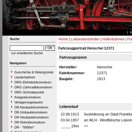
Suche
Home
|
Lokbestandslisten
|
Hafenbahnen
|
Fra
Fahrzeugportrait Henschel 12371
zur erweiterten Suche
Fahrzeugstamm
Navigation
Hersteller:
Henschel
Geschichte & Hintergründe
Fabriknummer:
12371
Länderbahnen
Baujahr:
1913
DRG-Einheitslokomotiven
DRG-Zahnradlokomotiven
DRG-Schmalspurlok.
Kriegslokomotiven
Verlagerungsbauten
Lebenslauf
DB-Neubaulokomotiven
DB-Umbaulokomotiven
22.08.1913
Auslieferung an Stadt Frankfur
DR-Neubaulokomotiven
03.04.1957
an WLH - Westfälische Lokomo
DR-Rekolokomotiven
__.__.19xx
++
DR - "6000er"