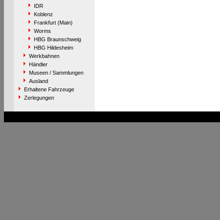
IDR
Koblenz
Frankfurt (Main)
Worms
HBG Braunschweig
HBG Hildesheim
Werkbahnen
Händler
Museen / Sammlungen
Ausland
Erhaltene Fahrzeuge
Zerlegungen