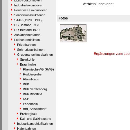
ELNA-Lokomotiven
Verbleib unbekannt
Industrielokomotiven
Feuerlose Lokomotiven
Sonderkonstruktionen
Fotos
SAAR (1920 - 1935)
DB-Bestand 1968
DR-Bestand 1970
Auslandsbestände
Lokbestandslisten
Privatbahnen
Schmalspurbahnen
Ergänzungen zum Leb
Grubenanschlussbahnen
Steinkohle
Braunkohle
Rheinische AG (RAG)
Roddergrube
Rheinbraun
BKB
BKK Senftenberg
BKK Bitterfeld
KSP
Espenhain
BBI, Schwandorf
Erzbergbau
Kali- und Salzindustrie
Industrieanschlußbahnen
Hafenbahnen