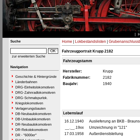
Suche
Home
|
Lokbestandslisten
|
Grubenanschluss
Fahrzeugportrait Krupp 2182
zur erweiterten Suche
Fahrzeugstamm
Navigation
Hersteller:
Krupp
Geschichte & Hintergründe
Fabriknummer:
2182
Länderbahnen
Baujahr:
1940
DRG-Einheitslokomotiven
DRG-Zahnradlokomotiven
DRG-Schmalspurlok.
Kriegslokomotiven
Verlagerungsbauten
Lebenslauf
DB-Neubaulokomotiven
DB-Umbaulokomotiven
16.12.1940
Auslieferung an BKB - Brauns
DR-Neubaulokomotiven
__.__.19xx
Umzeichnung in "121"
DR-Rekolokomotiven
17.03.1958
Außerdienststellung
DR - "6000er"