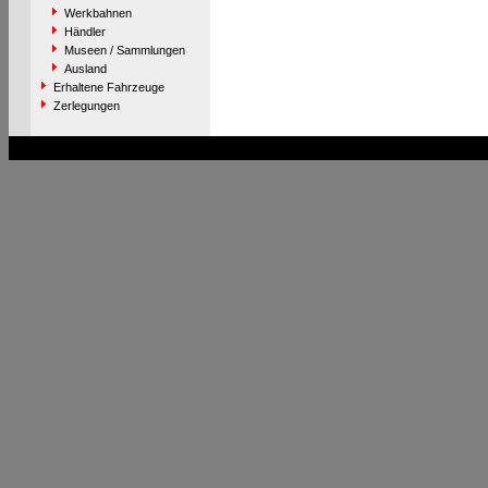
Werkbahnen
Händler
Museen / Sammlungen
Ausland
Erhaltene Fahrzeuge
Zerlegungen