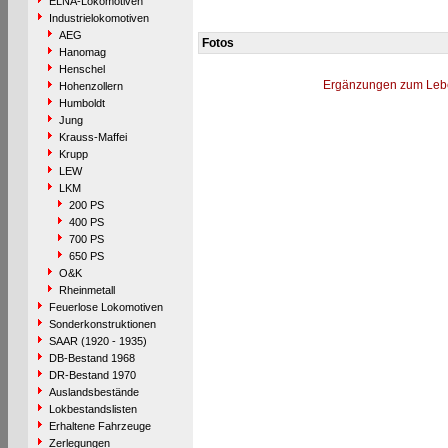
ELNA-Lokomotiven
Industrielokomotiven
AEG
Fotos
Hanomag
Henschel
Ergänzungen zum Leb
Hohenzollern
Humboldt
Jung
Krauss-Maffei
Krupp
LEW
LKM
200 PS
400 PS
700 PS
650 PS
O&K
Rheinmetall
Feuerlose Lokomotiven
Sonderkonstruktionen
SAAR (1920 - 1935)
DB-Bestand 1968
DR-Bestand 1970
Auslandsbestände
Lokbestandslisten
Erhaltene Fahrzeuge
Zerlegungen