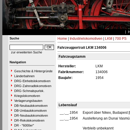
Suche
Home
|
Industrielokomotiven
|
LKM
|
700 PS
Fahrzeugportrait LKM 134006
zur erweiterten Suche
Fahrzeugstamm
Navigation
Hersteller:
LKM
Geschichte & Hintergründe
Fabriknummer:
134006
Länderbahnen
Baujahr:
1954
DRG-Einheitslokomotiven
DRG-Zahnradlokomotiven
DRG-Schmalspurlok.
Kriegslokomotiven
Verlagerungsbauten
Lebenslauf
DB-Neubaulokomotiven
DB-Umbaulokomotiven
__.__.1954
Export über Nikex, Budapest
DR-Neubaulokomotiven
__.__.1954
Auslieferung an Dunai Vasmü
DR-Rekolokomotiven
DR - "6000er"
Verbleib unbekannt