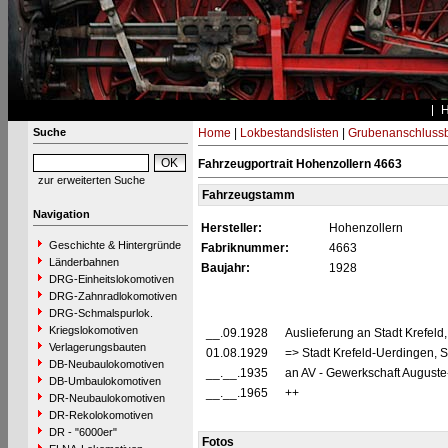
Suche
Home
|
Lokbestandslisten
|
Grubenanschluss
Fahrzeugportrait Hohenzollern 4663
zur erweiterten Suche
Fahrzeugstamm
Navigation
Hersteller:
Hohenzollern
Geschichte & Hintergründe
Fabriknummer:
4663
Länderbahnen
Baujahr:
1928
DRG-Einheitslokomotiven
DRG-Zahnradlokomotiven
DRG-Schmalspurlok.
Kriegslokomotiven
__.09.1928
Auslieferung an Stadt Krefeld,
Verlagerungsbauten
01.08.1929
=> Stadt Krefeld-Uerdingen, S
DB-Neubaulokomotiven
__.__.1935
an AV - Gewerkschaft Auguste-
DB-Umbaulokomotiven
__.__.1965
++
DR-Neubaulokomotiven
DR-Rekolokomotiven
DR - "6000er"
Fotos