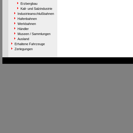
Erzbergbau
Kali- und Salzindustrie
Industrieanschlußbahnen
Hafenbahnen
Werkbahnen
Händler
Museen / Sammlungen
Ausland
Erhaltene Fahrzeuge
Zerlegungen