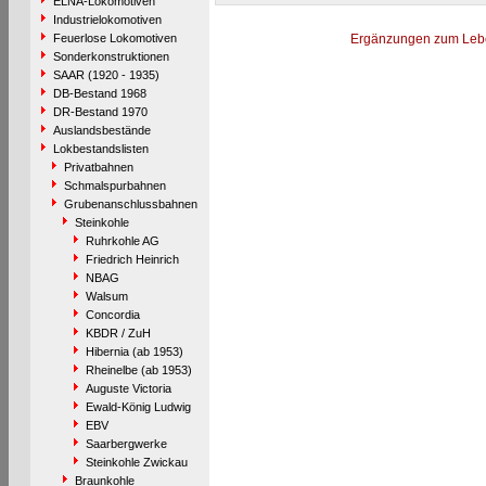
ELNA-Lokomotiven
Industrielokomotiven
Feuerlose Lokomotiven
Ergänzungen zum Leb
Sonderkonstruktionen
SAAR (1920 - 1935)
DB-Bestand 1968
DR-Bestand 1970
Auslandsbestände
Lokbestandslisten
Privatbahnen
Schmalspurbahnen
Grubenanschlussbahnen
Steinkohle
Ruhrkohle AG
Friedrich Heinrich
NBAG
Walsum
Concordia
KBDR / ZuH
Hibernia (ab 1953)
Rheinelbe (ab 1953)
Auguste Victoria
Ewald-König Ludwig
EBV
Saarbergwerke
Steinkohle Zwickau
Braunkohle