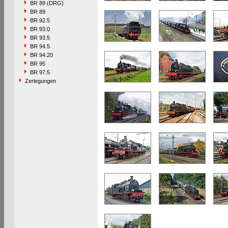
BR 89 (DRG)
BR 89
BR 92.5
BR 93.0
BR 93.5
BR 94.5
BR 94.20
BR 95
BR 97.5
Zerlegungen