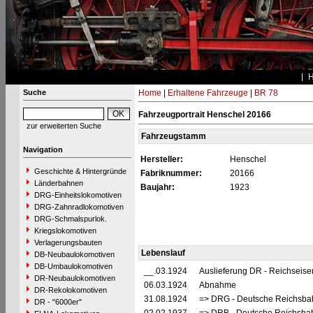
Suche
Home
|
Erhaltene Fahrzeuge
|
BR 78
Fahrzeugportrait Henschel 20166
zur erweiterten Suche
Fahrzeugstamm
Navigation
Hersteller:
Henschel
Geschichte & Hintergründe
Fabriknummer:
20166
Länderbahnen
Baujahr:
1923
DRG-Einheitslokomotiven
DRG-Zahnradlokomotiven
DRG-Schmalspurlok.
Kriegslokomotiven
Verlagerungsbauten
Lebenslauf
DB-Neubaulokomotiven
DB-Umbaulokomotiven
__.03.1924
Auslieferung DR - Reichseis
DR-Neubaulokomotiven
06.03.1924
Abnahme
DR-Rekolokomotiven
31.08.1924
=> DRG - Deutsche Reichsbah
DR - "6000er"