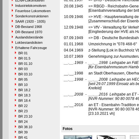
02.02.1937
=> DRB - Deutsche Reichsbah
ELNA-Lokomotiven
Industrielokomotiven
20.08.1945
=> RBGD - Reichsbahn-General
[Eisenbahnverwaltung der brit
Feuerlose Lokomotiven
Sonderkonstruktionen
10.09.1946
=> HVE - Hauptverwaltung de
[Zusammenschluß der Eisenba
SAAR (1920 - 1935)
DB-Bestand 1968
12.09.1948
=> VfV - Verwaltung für Verke
[Eingliederung der HVE als Ha
DR-Bestand 1970
Auslandsbestände
07.09.1949
=> DB - Deutsche Bundesbahn
Lokbestandslisten
01.01.1968
Umzeichnung in "078 468-6"
Erhaltene Fahrzeuge
04.04.1969
z-Stellung [Lok in Buchholz Vb
BR 01
10.07.1969
Genehmigung zur Ausmusterun
BR 01.5
__.__.1969
-
__.__.1998
Leihgabe an FdE
BR 01.10
[für Eisenbahnmuseum Hambu
BR 03
__.__.1998
an Stadt Oberhausen, Oberha
BR 03.10
__.__.1998
-
__.__.2008
Leihgabe an HEO
BR 05
[seit 29.07.1999 Einsatz al
BR 10
Krefeld]
BR 18.2
__.__.2008
-
__.__.2016
Leihgabe an ET - 
BR 18.3
[NVR-Nummer: 90 80 0078 46
BR 18.4
__.__.2016
an ET - Eisenbahn-Tradition e.
BR 22
[NVR-Nummer: 90 80 0078 4
BR 23
[23.10.2021 vh]
BR 23.10
BR 24
BR 38.10
Fotos
BR 39
BR 41