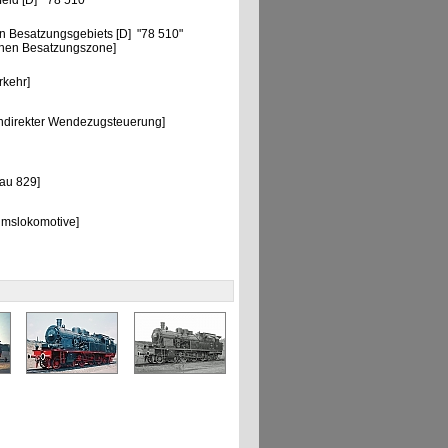
eld [D] "78 510"
n Besatzungsgebiets [D] "78 510"
chen Besatzungszone]
"
rkehr]
ndirekter Wendezugsteuerung]
au 829]
umslokomotive]