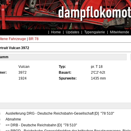
Home
Updates
Typengalerie
Mitwirkende
ltene Fahrzeuge
|
BR 78
trait Vulcan 3972
tamm
Vulcan
Typ:
pr. T 18
mer:
3972
Bauart:
2'C2'-h2t
1924
Spurweite:
1435 mm
4
Auslieferung DRG - Deutsche Reichsbahn-Gesellschaft [D] "78 510"
4
Abnahme
7
=> DRB - Deutsche Reichsbahn [D] "78 510"