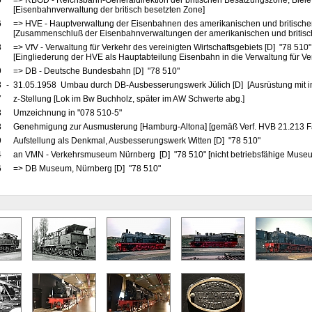
5
=> RBGD - Reichsbahn-Generaldirektion der britischen Besatzungszone, Bielef
[Eisenbahnverwaltung der britisch besetzten Zone]
6
=> HVE - Hauptverwaltung der Eisenbahnen des amerikanischen und britische
[Zusammenschluß der Eisenbahnverwaltungen der amerikanischen und britis
8
=> VfV - Verwaltung für Verkehr des vereinigten Wirtschaftsgebiets [D] "78 510
[Eingliederung der HVE als Hauptabteilung Eisenbahn in die Verwaltung für Ve
9
=> DB - Deutsche Bundesbahn [D] "78 510"
8
-
31.05.1958 Umbau durch DB-Ausbesserungswerk Jülich [D] [Ausrüstung mit i
7
z-Stellung [Lok im Bw Buchholz, später im AW Schwerte abg.]
8
Umzeichnung in "078 510-5"
8
Genehmigung zur Ausmusterung [Hamburg-Altona] [gemäß Verf. HVB 21.213 F
9
Aufstellung als Denkmal, Ausbesserungswerk Witten [D] "78 510"
4
an VMN - Verkehrsmuseum Nürnberg [D] "78 510" [nicht betriebsfähige Muse
6
=> DB Museum, Nürnberg [D] "78 510"