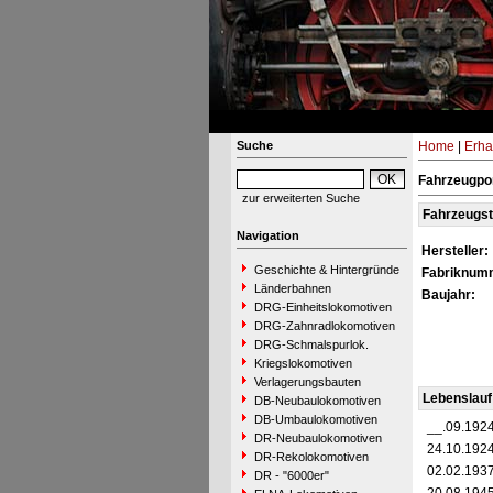
Suche
Home
|
Erha
Fahrzeugpor
zur erweiterten Suche
Fahrzeugs
Navigation
Hersteller:
Geschichte & Hintergründe
Fabriknum
Länderbahnen
Baujahr:
DRG-Einheitslokomotiven
DRG-Zahnradlokomotiven
DRG-Schmalspurlok.
Kriegslokomotiven
Verlagerungsbauten
Lebenslauf
DB-Neubaulokomotiven
DB-Umbaulokomotiven
__.09.192
DR-Neubaulokomotiven
24.10.192
DR-Rekolokomotiven
02.02.193
DR - "6000er"