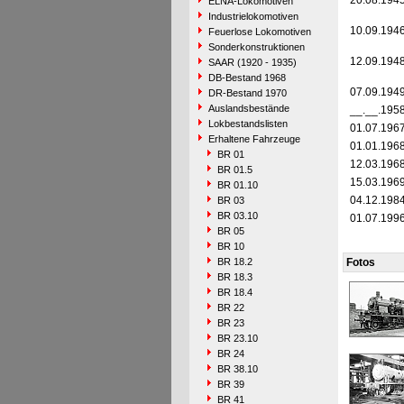
20.08.194
ELNA-Lokomotiven
Industrielokomotiven
10.09.194
Feuerlose Lokomotiven
Sonderkonstruktionen
12.09.194
SAAR (1920 - 1935)
DB-Bestand 1968
07.09.194
DR-Bestand 1970
Auslandsbestände
__.__.195
Lokbestandslisten
01.07.196
Erhaltene Fahrzeuge
01.01.196
BR 01
12.03.196
BR 01.5
15.03.196
BR 01.10
04.12.198
BR 03
BR 03.10
01.07.199
BR 05
BR 10
BR 18.2
Fotos
BR 18.3
BR 18.4
BR 22
BR 23
BR 23.10
BR 24
BR 38.10
BR 39
BR 41