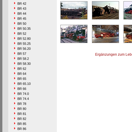
BR 42
BR 43
BR 44
BR 45
BR 50
BR 50.35
BR 52
BR 52.80
BR 55.25
BR 56.20
BR 57
Ergänzungen zum Leb
BR 58.2
BR 58.30
BR 62
BR 64
BR 65
BR 65.10
BR 66
BR 74.0
BR 74.4
BR 78
BR 80
BR 81
BR 82
BR 85
BR 86