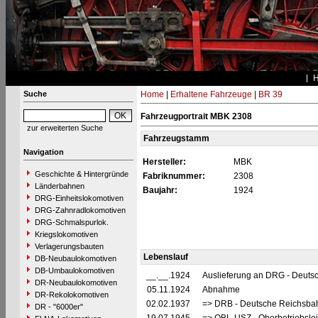
Suche
Home
|
Erhaltene Fahrzeuge
|
BR 39
Fahrzeugportrait MBK 2308
zur erweiterten Suche
Fahrzeugstamm
Navigation
Hersteller:
MBK
Geschichte & Hintergründe
Fabriknummer:
2308
Länderbahnen
Baujahr:
1924
DRG-Einheitslokomotiven
DRG-Zahnradlokomotiven
DRG-Schmalspurlok.
Kriegslokomotiven
Verlagerungsbauten
Lebenslauf
DB-Neubaulokomotiven
DB-Umbaulokomotiven
__.__.1924
Auslieferung an DRG - Deutsc
DR-Neubaulokomotiven
05.11.1924
Abnahme
DR-Rekolokomotiven
02.02.1937
=> DRB - Deutsche Reichsbah
DR - "6000er"