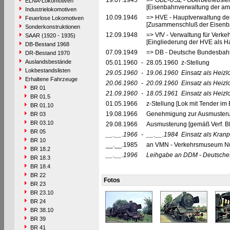
19.07.1945
=> OBL-USZ - Oberbetriebslei
ELNA-Lokomotiven
[Eisenbahnverwaltung der ame
Industrielokomotiven
10.09.1946
=> HVE - Hauptverwaltung de
Feuerlose Lokomotiven
[Zusammenschluß der Eisenba
Sonderkonstruktionen
12.09.1948
=> VfV - Verwaltung für Verke
SAAR (1920 - 1935)
[Eingliederung der HVE als Ha
DB-Bestand 1968
07.09.1949
=> DB - Deutsche Bundesbahn
DR-Bestand 1970
Auslandsbestände
05.01.1960
-
28.05.1960 z-Stellung
Lokbestandslisten
29.05.1960
-
19.06.1960
Einsatz als Heizl
Erhaltene Fahrzeuge
20.06.1960
-
20.09.1960
Einsatz als Heiz
BR 01
21.09.1960
-
18.05.1961
Einsatz als Heizl
BR 01.5
01.05.1966
z-Stellung [Lok mit Tender im
BR 01.10
19.08.1966
Genehmigung zur Ausmusteru
BR 03
BR 03.10
29.08.1966
Ausmusterung [gemäß Verf. B
BR 05
__.__.1966
-
__.__.1984
Einsatz als Kran
BR 10
__.__.1985
an VMN - Verkehrsmuseum Nü
BR 18.2
__.__.1996
Leihgabe an DDM - Deutsche
BR 18.3
BR 18.4
BR 22
Fotos
BR 23
BR 23.10
BR 24
BR 38.10
BR 39
BR 41