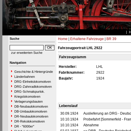
Suche
Home
|
Erhaltene Fahrzeuge
|
BR 39
Fahrzeugportrait LHL 2922
zur erweiterten Suche
Fahrzeugstamm
Navigation
Hersteller:
LHL
Geschichte & Hintergründe
Fabriknummer:
2922
Länderbahnen
Baujahr:
1924
DRG-Einheitslokomotiven
DRG-Zahnradlokomotiven
DRG-Schmalspurlok.
Kriegslokomotiven
Verlagerungsbauten
Lebenslauf
DB-Neubaulokomotiven
DB-Umbaulokomotiven
30.09.1924
Auslieferung an DRG - Deutsc
DR-Neubaulokomotiven
10.10.1924
Probefahrt [Sommerfeld - Frank
DR-Rekolokomotiven
10.10.1924
Abnahme
DR - "6000er"