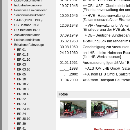
02.02.1937
=> DRB - Deutsche Reichsbah
ELNA-Lokomotiven
Industrielokomotiven
19.07.1945
=> OBL-USZ - Oberbetriebslei
[Eisenbahnverwaltung der ame
Feuerlose Lokomotiven
Sonderkonstruktionen
10.09.1946
=> HVE - Hauptverwaltung de
[Zusammenschluß der Eisenba
SAAR (1920 - 1935)
DB-Bestand 1968
12.09.1948
=> VfV - Verwaltung für Verke
[Eingliederung der HVE als Ha
DR-Bestand 1970
Auslandsbestände
07.09.1949
=> DB - Deutsche Bundesbahn
Lokbestandslisten
05.02.1960
z-Stellung [Lok mit Tender im 
Erhaltene Fahrzeuge
30.08.1960
Genehmigung zur Ausmusteru
BR 01
24.10.1960
an LHB - Linke-Hofmann-Busch
BR 01.5
[für LHB-Werksmuseum]
BR 01.10
01.01.1961
Ausmusterung [gemäß Verf. B
BR 03
__.__.1998
=> ALSTOM LHB GmbH, Salzgit
BR 03.10
__.__.200x
=> Alstom LHB GmbH, Salzgitt
BR 05
BR 10
01.04.2009
=> Alstom Transport Deutschl
BR 18.2
BR 18.3
BR 18.4
Fotos
BR 22
BR 23
BR 23.10
BR 24
BR 38.10
BR 39
BR 41
Ergänzungen zum Leb