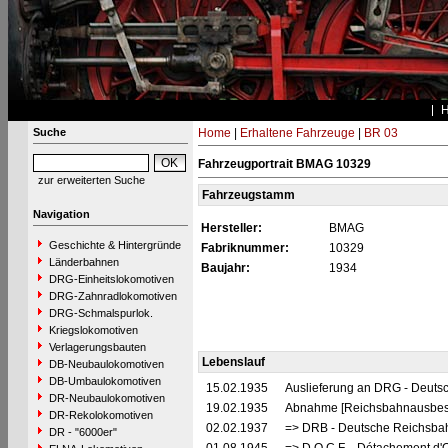
Suche
Home
|
Erhaltene Fahrzeuge
|
BR 03
Fahrzeugportrait BMAG 10329
zur erweiterten Suche
Fahrzeugstamm
Navigation
Hersteller:
BMAG
Geschichte & Hintergründe
Fabriknummer:
10329
Länderbahnen
Baujahr:
1934
DRG-Einheitslokomotiven
DRG-Zahnradlokomotiven
DRG-Schmalspurlok.
Kriegslokomotiven
Verlagerungsbauten
Lebenslauf
DB-Neubaulokomotiven
DB-Umbaulokomotiven
15.02.1935
Auslieferung an DRG - Deutsc
DR-Neubaulokomotiven
19.02.1935
Abnahme [Reichsbahnausbes
DR-Rekolokomotiven
02.02.1937
=> DRB - Deutsche Reichsbah
DR - "6000er"