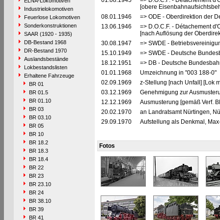
01.08.1945
=> D.O.C.F. - Détachement d'
ELNA-Lokomotiven
[obere Eisenbahnaufsichtsbeh
Industrielokomotiven
08.01.1946
=> ODE - Oberdirektion der D
Feuerlose Lokomotiven
Sonderkonstruktionen
13.06.1946
=> D.O.C.F. - Détachement d'
[nach Auflösung der Oberdire
SAAR (1920 - 1935)
DB-Bestand 1968
30.08.1947
=> SWDE - Betriebsvereinigu
DR-Bestand 1970
15.10.1949
=> SWDE - Deutsche Bundesba
Auslandsbestände
18.12.1951
=> DB - Deutsche Bundesbahn
Lokbestandslisten
01.01.1968
Umzeichnung in "003 188-0"
Erhaltene Fahrzeuge
02.09.1969
z-Stellung [nach Unfall] [Lok
BR 01
03.12.1969
Genehmigung zur Ausmusteru
BR 01.5
BR 01.10
12.12.1969
Ausmusterung [gemäß Verf. B
BR 03
20.02.1970
an Landratsamt Nürtingen, Nür
BR 03.10
29.09.1970
Aufstellung als Denkmal, Max
BR 05
BR 10
BR 18.2
Fotos
BR 18.3
BR 18.4
BR 22
BR 23
BR 23.10
BR 24
BR 38.10
BR 39
BR 41