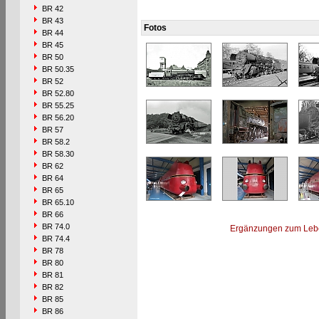
BR 42
BR 43
Fotos
BR 44
BR 45
BR 50
BR 50.35
BR 52
BR 52.80
BR 55.25
BR 56.20
BR 57
BR 58.2
BR 58.30
BR 62
BR 64
BR 65
BR 65.10
BR 66
BR 74.0
Ergänzungen zum Leb
BR 74.4
BR 78
BR 80
BR 81
BR 82
BR 85
BR 86