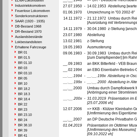
__.__.1949
=> DR - Deutsche Reichsbahn
ELNA-Lokomotiven
Industrielokomotiven
27.07.1950
-
14.02.1953 Abstellung [warte
Feuerlose Lokomotiven
01.06.1970
Umzeichnung in "03 2002-8"
Sonderkonstruktionen
14.11.1972
-
21.12.1972 Umbau durch Re
SAAR (1920 - 1935)
[Ausrüstung mit Verbrennungs
DB-Bestand 1968
14.11.1979
-
30.04.1980 z-Stellung [ansch
DR-Bestand 1970
23.07.1980
Abstellung
Auslandsbestände
13.02.1981
z-Stellung
Lokbestandslisten
19.05.1983
Ausmusterung
Erhaltene Fahrzeuge
BR 01
09.06.1983
-
30.09.1983 Umbau durch Re
[zum Dampfspender] [im Rahm
BR 01.5
BR 01.10
__.09.1983
an BKK Bitterfeld - VEB Braun
BR 03
__.02.1994
an EBG Eisenbahn-Betriebs-G
BR 03.10
__.__.1994
-
__.__.199x
Abstellung in Os
BR 05
__.__.199x
-
__.__.2000
Abstellung in Al
BR 10
__.__.2000
Umbau durch Dampflokwerk M
BR 18.2
[Anbringung einer Stromlinie
BR 18.3
__.__.200x
-
31.03.2019
Präsentation im 
BR 18.4
[25.07.2006 vh]
BR 22
12.07.2006
=> KKB - Klützer Kleinbahn G
BR 23
[Umfirmierung des Eigentümer
BR 23.10
__.__.2007
an DP Deutsche Privatbahn 
BR 24
BR 38.10
01.04.2019
Präsentation im Oldtimer Mu
[Umfirmierung des Museums]
BR 39
[09.10.2022 vh]
BR 41