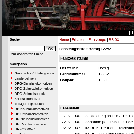
Suche
Home
|
Erhaltene Fahrzeuge
|
BR 03
Fahrzeugportrait Borsig 12252
zur erweiterten Suche
Fahrzeugstamm
Navigation
Hersteller:
Borsig
Geschichte & Hintergründe
Fabriknummer:
12252
Länderbahnen
Baujahr:
1930
DRG-Einheitslokomotiven
DRG-Zahnradlokomotiven
DRG-Schmalspurlok.
Kriegslokomotiven
Verlagerungsbauten
Lebenslauf
DB-Neubaulokomotiven
DB-Umbaulokomotiven
17.07.1930
Auslieferung an DRG - Deutsc
DR-Neubaulokomotiven
22.07.1930
Abnahme [Reichsbahnausbess
DR-Rekolokomotiven
02.02.1937
=> DRB - Deutsche Reichsbah
DR - "6000er"