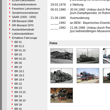
ELNA-Lokomotiven
Industrielokomotiven
29.03.1978
z-Stellung
Feuerlose Lokomotiven
06.03.1980
-
30.04.1980 Umbau durch Re
Sonderkonstruktionen
[zum Dampfspender, im Rahm
SAAR (1920 - 1935)
21.08.1980
Ausmusterung
DB-Bestand 1968
__.__.1992
an BEM - Bayerisches Eisenb
DR-Bestand 1970
__.__.1992
-
21.06.1996 Umbau durch Re
Auslandsbestände
[zur betriebsfähigen Museums
Lokbestandslisten
Erhaltene Fahrzeuge
BR 01
Fotos
BR 01.5
BR 01.10
BR 03
BR 03.10
BR 05
BR 10
BR 18.2
BR 18.3
BR 18.4
BR 22
BR 23
BR 23.10
BR 24
BR 38.10
BR 39
BR 41