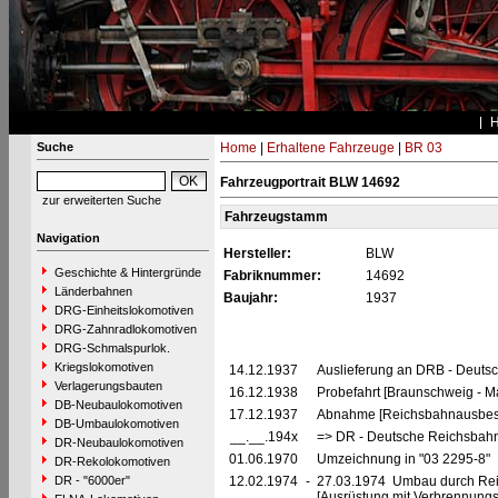
Suche
Home
|
Erhaltene Fahrzeuge
|
BR 03
Fahrzeugportrait BLW 14692
zur erweiterten Suche
Fahrzeugstamm
Navigation
Hersteller:
BLW
Geschichte & Hintergründe
Fabriknummer:
14692
Länderbahnen
Baujahr:
1937
DRG-Einheitslokomotiven
DRG-Zahnradlokomotiven
DRG-Schmalspurlok.
Kriegslokomotiven
14.12.1937
Auslieferung an DRB - Deuts
Verlagerungsbauten
16.12.1938
Probefahrt [Braunschweig - 
DB-Neubaulokomotiven
17.12.1937
Abnahme [Reichsbahnausbes
DB-Umbaulokomotiven
__.__.194x
=> DR - Deutsche Reichsbahn
DR-Neubaulokomotiven
01.06.1970
Umzeichnung in "03 2295-8"
DR-Rekolokomotiven
DR - "6000er"
12.02.1974
-
27.03.1974 Umbau durch Re
[Ausrüstung mit Verbrennungs