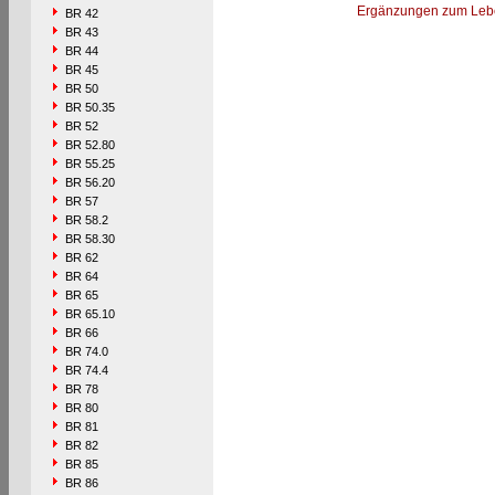
Ergänzungen zum Leb
BR 42
BR 43
BR 44
BR 45
BR 50
BR 50.35
BR 52
BR 52.80
BR 55.25
BR 56.20
BR 57
BR 58.2
BR 58.30
BR 62
BR 64
BR 65
BR 65.10
BR 66
BR 74.0
BR 74.4
BR 78
BR 80
BR 81
BR 82
BR 85
BR 86