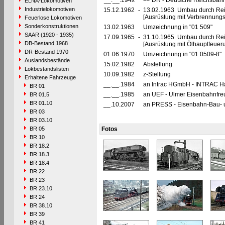
__.__.194x
=> DR - Deutsche Reichsbahn
ELNA-Lokomotiven
Industrielokomotiven
15.12.1962
-
13.02.1963 Umbau durch Rei
[Ausrüstung mit Verbrennung
Feuerlose Lokomotiven
Sonderkonstruktionen
13.02.1963
Umzeichnung in "01 509"
SAAR (1920 - 1935)
17.09.1965
-
31.10.1965 Umbau durch Re
DB-Bestand 1968
[Ausrüstung mit Ölhauptfeuer
DR-Bestand 1970
01.06.1970
Umzeichnung in "01 0509-8"
Auslandsbestände
15.02.1982
Abstellung
Lokbestandslisten
10.09.1982
z-Stellung
Erhaltene Fahrzeuge
__.__.1984
an Intrac HGmbH - INTRAC Ha
BR 01
__.__.1985
an UEF - Ulmer Eisenbahnfreu
BR 01.5
BR 01.10
__.10.2007
an PRESS - Eisenbahn-Bau- un
BR 03
BR 03.10
BR 05
Fotos
BR 10
BR 18.2
BR 18.3
BR 18.4
BR 22
BR 23
BR 23.10
BR 24
BR 38.10
BR 39
BR 41