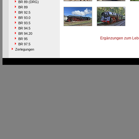
BR 89 (DRG)
BR 89
BR 92.5
BR 93.0
BR 93.5
BR 94.5
BR 94.20
Ergänzungen zum Leb
BR 95
BR 97.5
Zerlegungen