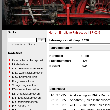
Suche
Home
|
Erhaltene Fahrzeuge
|
BR 01.5
Fahrzeugportrait Krupp 1426
zur erweiterten Suche
Fahrzeugstamm
Navigation
Hersteller:
Krupp
Geschichte & Hintergründe
Fabriknummer:
1426
Länderbahnen
Baujahr:
1935
DRG-Einheitslokomotiven
DRG-Zahnradlokomotiven
DRG-Schmalspurlok.
Kriegslokomotiven
Verlagerungsbauten
Lebenslauf
DB-Neubaulokomotiven
DB-Umbaulokomotiven
16.03.1935
Auslieferung an DRG - Deutsc
DR-Neubaulokomotiven
22.03.1935
Abnahme [Reichsbahnausbes
DR-Rekolokomotiven
02.02.1937
=> DRB - Deutsche Reichsbah
DR - "6000er"