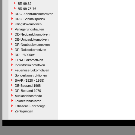
BR 99.32
BR 99.73-76
DRG-Zahnradlokomotiven
DRG-Schmalspurlok.
Kriegslokomotiven
Verlagerungsbauten
DB-Neubaulokomotiven
DB-Umbaulokomotiven
DR-Neubaulokomotiven
DR-Rekolokomotiven
DR - "6000er"
ELNA-Lokomotiven
Industrielokomotiven
Feuerlose Lokomotiven
Sonderkonstruktionen
SAAR (1920 - 1935)
DB-Bestand 1968
DR-Bestand 1970
Auslandsbestände
Lokbestandslisten
Erhaltene Fahrzeuge
Zerlegungen