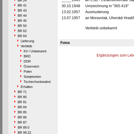
__.__.1945
an ČSD - Československé Stá
BR 24
BR 41
30.10.1948
Umzeichnung in "365.419"
BR 43
13.02.1957
Ausmusterung
BR 44
13.07.1957
an Moravolak, Uherské Hradiš
BR 45
BR 50
Verbleib unbekannt
BR 62
BR 64
Lieferung
Fotos
Verbleib
KV / Unbekannt
Ergänzungen zum Leb
BRD
DDR
Österreich
Polen
Sowjetunion
Tschechoslowakei
Erhalten
BR 71
BR 80
BR 81
BR 84
BR 85
BR 86
BR 87
BR 89.0
BR 99.22