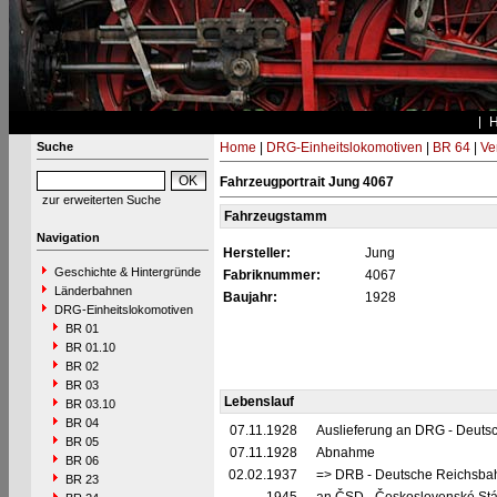
Suche
Home
|
DRG-Einheitslokomotiven
|
BR 64
|
Ve
Fahrzeugportrait Jung 4067
zur erweiterten Suche
Fahrzeugstamm
Navigation
Hersteller:
Jung
Geschichte & Hintergründe
Fabriknummer:
4067
Länderbahnen
Baujahr:
1928
DRG-Einheitslokomotiven
BR 01
BR 01.10
BR 02
BR 03
Lebenslauf
BR 03.10
BR 04
07.11.1928
Auslieferung an DRG - Deutsc
BR 05
07.11.1928
Abnahme
BR 06
02.02.1937
=> DRB - Deutsche Reichsbah
BR 23