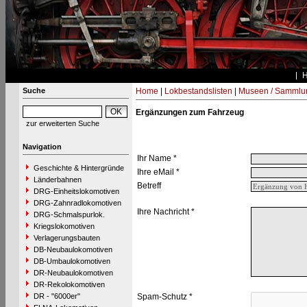
Suche
Home
|
Lokbestandslisten
|
Museen / Sammlu
Ergänzungen zum Fahrzeug
zur erweiterten Suche
Navigation
Ihr Name *
Geschichte & Hintergründe
Ihre eMail *
Länderbahnen
Betreff
DRG-Einheitslokomotiven
DRG-Zahnradlokomotiven
Ihre Nachricht *
DRG-Schmalspurlok.
Kriegslokomotiven
Verlagerungsbauten
DB-Neubaulokomotiven
DB-Umbaulokomotiven
DR-Neubaulokomotiven
DR-Rekolokomotiven
DR - "6000er"
Spam-Schutz *