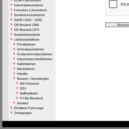
ELNA-Lokomotiven
Industrielokomotiven
Feuerlose Lokomotiven
Sonderkonstruktionen
SAAR (1920 - 1935)
DB-Bestand 1968
DR-Bestand 1970
Auslandsbestände
Lokbestandslisten
Privatbahnen
Schmalspurbahnen
Grubenanschlussbahnen
Industrieanschlußbahnen
Hafenbahnen
Werkbahnen
Händler
Museen / Sammlungen
AW Schwerte
DEV
Selfkantbahn
FV Bw Bismarck
Ausland
Erhaltene Fahrzeuge
Zerlegungen