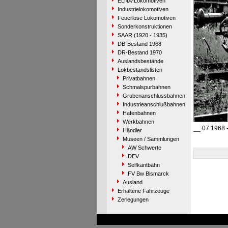
ELNA-Lokomotiven
Industrielokomotiven
Feuerlose Lokomotiven
Sonderkonstruktionen
SAAR (1920 - 1935)
DB-Bestand 1968
DR-Bestand 1970
Auslandsbestände
Lokbestandslisten
Privatbahnen
Schmalspurbahnen
Grubenanschlussbahnen
Industrieanschlußbahnen
Hafenbahnen
Werkbahnen
__.07.1968 
Händler
Museen / Sammlungen
AW Schwerte
DEV
Selfkantbahn
FV Bw Bismarck
Ausland
Erhaltene Fahrzeuge
Zerlegungen