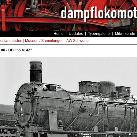
Home
Updates
Typengalerie
Mitwirkende
estandslisten
|
Museen / Sammlungen
|
AW Schwerte
80 - DB "55 4142"