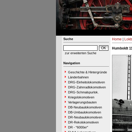
Suche
Home
|
Lokb
Humboldt 11
zur erweiterten Suche
Navigation
Geschichte & Hintergründe
Länderbahnen
DRG-Einheitslokomotiven
DRG-Zahnradlokomotiven
DRG-Schmalspurlok.
Kriegslokomotiven
Verlagerungsbauten
DB-Neubaulokomotiven
DB-Umbaulokomotiven
DR-Neubaulokomotiven
DR-Rekolokomotiven
DR - "6000er"