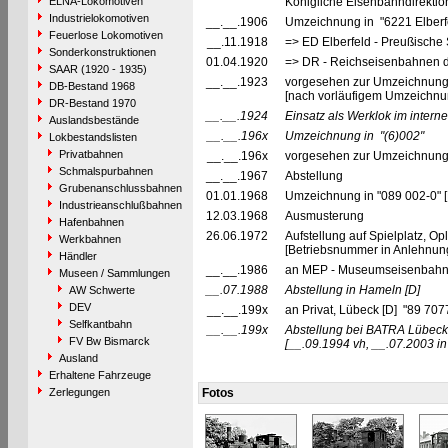
ELNA-Lokomotiven
Königliche Eisenbahndirektion
Industrielokomotiven
__.__.1906
Umzeichnung in "6221 Elberf
Feuerlose Lokomotiven
__.11.1918
=> ED Elberfeld - Preußische 
Sonderkonstruktionen
01.04.1920
=> DR - Reichseisenbahnen d
SAAR (1920 - 1935)
__.__.1923
vorgesehen zur Umzeichnung 
DB-Bestand 1968
[nach vorläufigem Umzeichnu
DR-Bestand 1970
__.__.1924
Einsatz als Werklok im inter
Auslandsbestände
__.__.196x
Umzeichnung in
"(6)002"
Lokbestandslisten
Privatbahnen
__.__.196x
vorgesehen zur Umzeichnung 
Schmalspurbahnen
__.__.1967
Abstellung
Grubenanschlussbahnen
01.01.1968
Umzeichnung in "089 002-0" 
Industrieanschlußbahnen
12.03.1968
Ausmusterung
Hafenbahnen
26.06.1972
Aufstellung auf Spielplatz, O
Werkbahnen
[Betriebsnummer in Anlehnu
Händler
__.__.1986
an MEP - Museumseisenbahn P
Museen / Sammlungen
__.07.1988
Abstellung in Hameln
[D]
AW Schwerte
DEV
__.__.199x
an Privat, Lübeck [D] "89 707
Selfkantbahn
__.__.199x
Abstellung bei BATRA Lübec
FV Bw Bismarck
[__.09.1994 vh, __.07.2003 in
Ausland
Erhaltene Fahrzeuge
Zerlegungen
Fotos