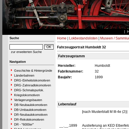
Suche
Home
|
Lokbestandslisten
|
Museen / Sammlu
Fahrzeugportrait Humboldt 32
zur erweiterten Suche
Fahrzeugstamm
Navigation
Hersteller:
Humboldt
Geschichte & Hintergründe
Fabriknummer:
32
Länderbahnen
Baujahr:
1899
DRG-Einheitslokomotiven
DRG-Zahnradlokomotiven
DRG-Schmalspurlok.
Kriegslokomotiven
Verlagerungsbauten
Lebenslauf
DB-Neubaulokomotiven
DB-Umbaulokomotiven
[nach Musterblatt M III-4e (2)]
DR-Neubaulokomotiven
DR-Rekolokomotiven
DR - "6000er"
__.__.1899
Auslieferung an KED Elberfel