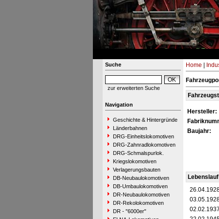
Suche
Home
|
Indu
Fahrzeugpor
zur erweiterten Suche
Fahrzeugs
Navigation
Hersteller:
Geschichte & Hintergründe
Fabriknum
Länderbahnen
Baujahr:
DRG-Einheitslokomotiven
DRG-Zahnradlokomotiven
DRG-Schmalspurlok.
Kriegslokomotiven
Verlagerungsbauten
Lebenslauf
DB-Neubaulokomotiven
DB-Umbaulokomotiven
26.04.192
DR-Neubaulokomotiven
03.05.192
DR-Rekolokomotiven
02.02.193
DR - "6000er"