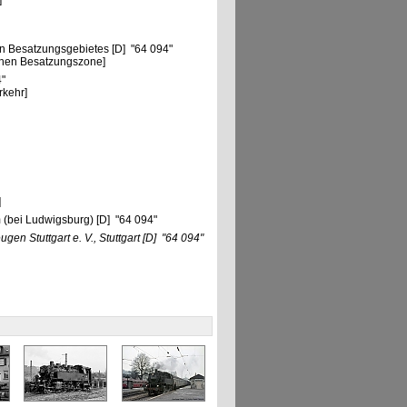
]
n Besatzungsgebietes [D] "64 094"
chen Besatzungszone]
4"
rkehr]
]
 (bei Ludwigsburg) [D] "64 094"
en Stuttgart e. V., Stuttgart
[D]
"64 094"