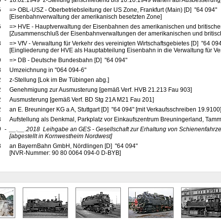
5
-
18.02.1949 z-Stellung [anschließend bis 10.10.1949 warten auf Ausbesserung
5
=> OBL-USZ - Oberbetriebsleitung der US Zone, Frankfurt (Main) [D] "64 094"
[Eisenbahnverwaltung der amerikanisch besetzten Zone]
6
=> HVE - Hauptverwaltung der Eisenbahnen des amerikanischen und britische
[Zusammenschluß der Eisenbahnverwaltungen der amerikanischen und britis
8
=> VfV - Verwaltung für Verkehr des vereinigten Wirtschaftsgebietes [D] "64 09
[Eingliederung der HVE als Hauptabteilung Eisenbahn in die Verwaltung für Ve
9
=> DB - Deutsche Bundesbahn [D] "64 094"
8
Umzeichnung in "064 094-6"
2
z-Stellung [Lok im Bw Tübingen abg.]
2
Genehmigung zur Ausmusterung [gemäß Verf. HVB 21.213 Fau 903]
2
Ausmusterung [gemäß Verf. BD Stg 21A M21 Fau 201]
2
an E. Breuninger KG a A, Stuttgart [D] "64 094" [mit Verkaufsschreiben 19.9100
3
Aufstellung als Denkmal, Parkplatz vor Einkaufszentrum Breuningerland, Tamm
9
-
__.__.2018
Leihgabe an GES - Gesellschaft zur Erhaltung von Schienenfahrzeug
[abgestellt in Kornwestheim Nordwest]
8
an BayernBahn GmbH, Nördlingen [D] "64 094"
[NVR-Nummer: 90 80 0064 094-0 D-BYB]