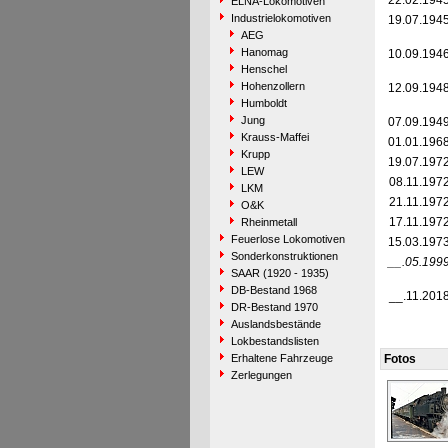
22.02.194
ELNA-Lokomotiven
Industrielokomotiven
19.07.194
AEG
Hanomag
10.09.194
Henschel
Hohenzollern
12.09.194
Humboldt
Jung
07.09.194
Krauss-Maffei
01.01.196
Krupp
19.07.197
LEW
08.11.197
LKM
21.11.197
O&K
17.11.197
Rheinmetall
Feuerlose Lokomotiven
15.03.197
Sonderkonstruktionen
__.05.199
SAAR (1920 - 1935)
DB-Bestand 1968
__.11.201
DR-Bestand 1970
Auslandsbestände
Lokbestandslisten
Erhaltene Fahrzeuge
Fotos
Zerlegungen