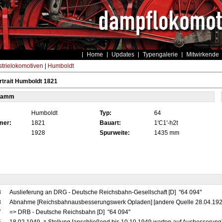
Home
Updates
Typengalerie
Mitwirkende
strielokomotiven
|
Humboldt
trait Humboldt 1821
tamm
Humboldt
Typ:
64
mer:
1821
Bauart:
1'C1'-h2t
1928
Spurweite:
1435 mm
8
Auslieferung an DRG - Deutsche Reichsbahn-Gesellschaft [D] "64 094"
8
Abnahme [Reichsbahnausbesserungswerk Opladen] [andere Quelle 28.04.192
7
=> DRB - Deutsche Reichsbahn [D] "64 094"