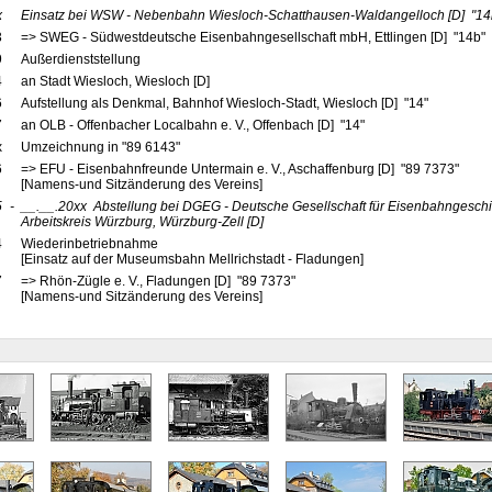
x
Einsatz bei WSW - Nebenbahn Wiesloch-Schatthausen-Waldangelloch
[D]
"14
3
=> SWEG - Südwestdeutsche Eisenbahngesellschaft mbH, Ettlingen [D] "14b"
9
Außerdienststellung
4
an Stadt Wiesloch, Wiesloch [D]
6
Aufstellung als Denkmal, Bahnhof Wiesloch-Stadt, Wiesloch [D] "14"
7
an OLB - Offenbacher Localbahn e. V., Offenbach [D] "14"
x
Umzeichnung in "89 6143"
6
=> EFU - Eisenbahnfreunde Untermain e. V., Aschaffenburg [D] "89 7373"
[Namens-und Sitzänderung des Vereins]
5
-
__.__.20xx
Abstellung bei DGEG - Deutsche Gesellschaft für Eisenbahngeschich
Arbeitskreis Würzburg, Würzburg-Zell
[D]
4
Wiederinbetriebnahme
[Einsatz auf der Museumsbahn Mellrichstadt - Fladungen]
7
=> Rhön-Zügle e. V., Fladungen [D] "89 7373"
[Namens-und Sitzänderung des Vereins]