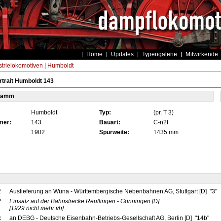
Home
Updates
Typengalerie
Mitwirkende
strielokomotiven
|
Humboldt
trait Humboldt 143
tamm
Humboldt
Typ:
(pr. T 3)
mer:
143
Bauart:
C-n2t
1902
Spurweite:
1435 mm
2
Auslieferung an Wüna - Württembergische Nebenbahnen AG, Stuttgart [D] "3"
2
Einsatz auf der Bahnstrecke Reutlingen - Gönningen
[D]
[1929 nicht mehr vh]
x
an DEBG - Deutsche Eisenbahn-Betriebs-Gesellschaft AG, Berlin [D] "14b"