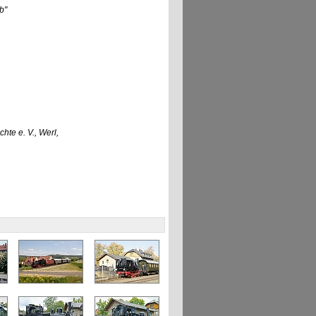
b"
te e. V., Werl,