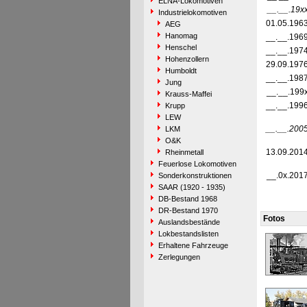
ELNA-Lokomotiven
__.__.19x
Industrielokomotiven
01.05.196
AEG
Hanomag
__.__.196
Henschel
__.__.197
Hohenzollern
29.09.197
Humboldt
__.__.198
Jung
__.__.199
Krauss-Maffei
__.__.199
Krupp
LEW
__.__.200
LKM
O&K
13.09.201
Rheinmetall
Feuerlose Lokomotiven
__.0x.201
Sonderkonstruktionen
SAAR (1920 - 1935)
DB-Bestand 1968
DR-Bestand 1970
Fotos
Auslandsbestände
Lokbestandslisten
Erhaltene Fahrzeuge
Zerlegungen