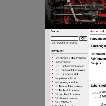
Suche
Home
|
Indu
Fahrzeugpor
zur erweiterten Suche
Fahrzeugs
Navigation
Hersteller:
Geschichte & Hintergründe
Fabriknum
Länderbahnen
Baujahr:
DRG-Einheitslokomotiven
DRG-Zahnradlokomotiven
DRG-Schmalspurlok.
Kriegslokomotiven
Verlagerungsbauten
Lebenslauf
DB-Neubaulokomotiven
DB-Umbaulokomotiven
__.__.190
DR-Neubaulokomotiven
__.__.190
DR-Rekolokomotiven
DR - "6000er"
__.__.19x