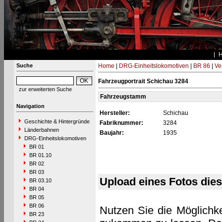
Suche
Home
|
DRG-Einheitslokomotiven
|
BR 86
|
Ve
Fahrzeugportrait Schichau 3284
zur erweiterten Suche
Fahrzeugstamm
Navigation
Hersteller:
Schichau
Geschichte & Hintergründe
Fabriknummer:
3284
Länderbahnen
Baujahr:
1935
DRG-Einheitslokomotiven
BR 01
BR 01.10
BR 02
BR 03
Upload eines Fotos die
BR 03.10
BR 04
BR 05
BR 06
Nutzen Sie die Möglichke
BR 23