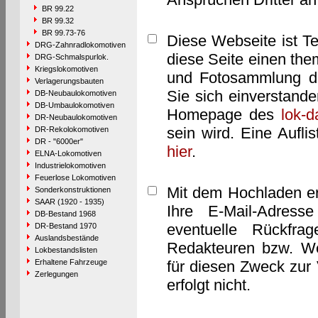
BR 99.22
BR 99.32
BR 99.73-76
Diese Webseite ist T
DRG-Zahnradlokomotiven
diese Seite einen them
DRG-Schmalspurlok.
Kriegslokomotiven
und Fotosammlung dar
Verlagerungsbauten
Sie sich einverstand
DB-Neubaulokomotiven
DB-Umbaulokomotiven
Homepage des
lok-
DR-Neubaulokomotiven
sein wird. Eine Aufl
DR-Rekolokomotiven
DR - "6000er"
hier
.
ELNA-Lokomotiven
Industrielokomotiven
Feuerlose Lokomotiven
Mit dem Hochladen er
Sonderkonstruktionen
SAAR (1920 - 1935)
Ihre E-Mail-Adres
DB-Bestand 1968
eventuelle Rückfra
DR-Bestand 1970
Auslandsbestände
Redakteuren bzw. We
Lokbestandslisten
Erhaltene Fahrzeuge
für diesen Zweck zur 
Zerlegungen
erfolgt nicht.