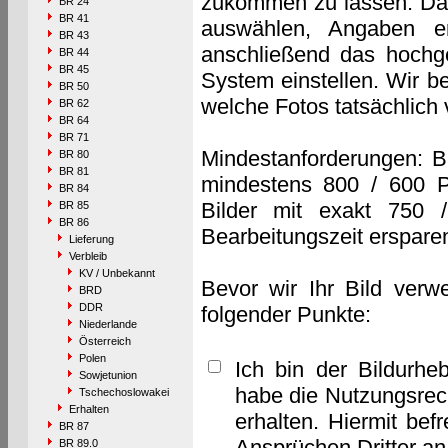
zukommen zu lassen. Das 
BR 24
BR 41
auswählen, Angaben e
BR 43
anschließend das hochge
BR 44
BR 45
System einstellen. Wir b
BR 50
welche Fotos tatsächlich
BR 62
BR 64
BR 71
Mindestanforderungen: B
BR 80
BR 81
mindestens 800 / 600 P
BR 84
Bilder mit exakt 750 
BR 85
BR 86
Bearbeitungszeit erspare
Lieferung
Verbleib
KV / Unbekannt
Bevor wir Ihr Bild verw
BRD
DDR
folgender Punkte:
Niederlande
Österreich
Polen
Ich bin der Bildurhe
Sowjetunion
habe die Nutzungsrec
Tschechoslowakei
Erhalten
erhalten. Hiermit bef
BR 87
Ansprüchen Dritter a
BR 89.0