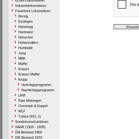
ELNA-Lokomotiven
Industrielokomotiven
Feuerlose Lokomotiven
Borsig
Esslingen
Hanomag
Hartmann
Henschel
Hohenzollern
Humboldt
Jung
MBK
Maffei
Krauss
Krauss-Maffei
Krupp
Vorkriegsprogramm
Nachkriegsprogramm
LKM
Raw Meiningen
Orenstein & Koppel
WLF
Tubize (KFL 2)
Sonderkonstruktionen
SAAR (1920 - 1935)
DB-Bestand 1968
DR-Bestand 1970