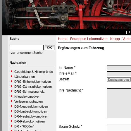
Suche
Home
|
Feuerlose Lokomotiven
|
Krupp
|
Vork
Ergänzungen zum Fahrzeug
zur erweiterten Suche
Navigation
Ihr Name *
Geschichte & Hintergründe
Ihre eMail *
Länderbahnen
Betreff
DRG-Einheitslokomotiven
DRG-Zahnradlokomotiven
Ihre Nachricht *
DRG-Schmalspurlok.
Kriegslokomotiven
Verlagerungsbauten
DB-Neubaulokomotiven
DB-Umbaulokomotiven
DR-Neubaulokomotiven
DR-Rekolokomotiven
DR - "6000er"
Spam-Schutz *