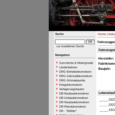
Suche
Home
|
Indu
Fahrzeugpor
zur erweiterten Suche
Fahrzeugs
Navigation
Hersteller:
Geschichte & Hintergründe
Fabriknum
Länderbahnen
Baujahr:
DRG-Einheitslokomotiven
DRG-Zahnradlokomotiven
DRG-Schmalspurlok.
Kriegslokomotiven
Verlagerungsbauten
Lebenslauf
DB-Neubaulokomotiven
DB-Umbaulokomotiven
__.__.192
DR-Neubaulokomotiven
__.__.192
DR-Rekolokomotiven
__.__.192
DR - "6000er"