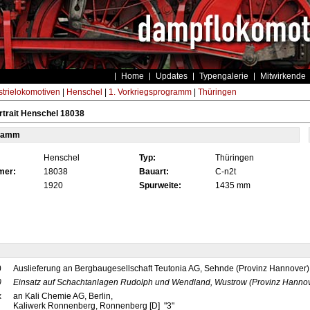
Home
Updates
Typengalerie
Mitwirkende
strielokomotiven
|
Henschel
|
1. Vorkriegsprogramm
|
Thüringen
trait Henschel 18038
tamm
Henschel
Typ:
Thüringen
mer:
18038
Bauart:
C-n2t
1920
Spurweite:
1435 mm
0
Auslieferung an Bergbaugesellschaft Teutonia AG, Sehnde (Provinz Hannover)
0
Einsatz auf Schachtanlagen Rudolph und Wendland, Wustrow (Provinz Hannov
x
an Kali Chemie AG, Berlin,
Kaliwerk Ronnenberg, Ronnenberg [D] "3"