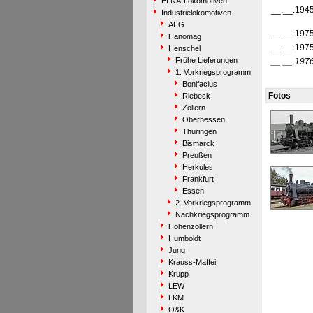
ELNA-Lokomotiven
__.__.194
Industrielokomotiven
AEG
__.__.197
Hanomag
__.__.197
Henschel
Frühe Lieferungen
__.__.197
1. Vorkriegsprogramm
Bonifacius
Fotos
Riebeck
Zollern
Oberhessen
Thüringen
Bismarck
Preußen
Herkules
Frankfurt
Essen
2. Vorkriegsprogramm
Nachkriegsprogramm
Hohenzollern
Humboldt
Jung
Krauss-Maffei
Krupp
LEW
LKM
O&K