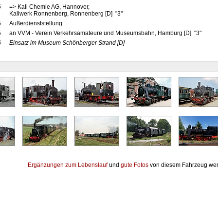
5
=> Kali Chemie AG, Hannover,
Kaliwerk Ronnenberg, Ronnenberg [D] "3"
5
Außerdienststellung
5
an VVM - Verein Verkehrsamateure und Museumsbahn, Hamburg [D] "3"
6
Einsatz im Museum Schönberger Strand
[D]
Ergänzungen zum Lebenslauf
und
gute Fotos
von diesem Fahrzeug wer