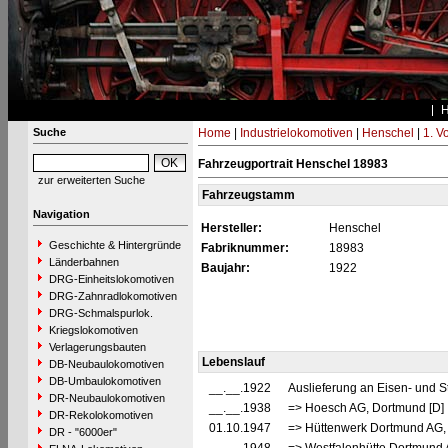
Suche
Home
|
Industrielokomotiven
|
Henschel
|
1. V
Fahrzeugportrait Henschel 18983
zur erweiterten Suche
Fahrzeugstamm
Navigation
Hersteller:
Henschel
Geschichte & Hintergründe
Fabriknummer:
18983
Länderbahnen
Baujahr:
1922
DRG-Einheitslokomotiven
DRG-Zahnradlokomotiven
DRG-Schmalspurlok.
Kriegslokomotiven
Verlagerungsbauten
Lebenslauf
DB-Neubaulokomotiven
DB-Umbaulokomotiven
__.__.1922
Auslieferung an Eisen- und 
DR-Neubaulokomotiven
__.__.1938
=> Hoesch AG, Dortmund [D
DR-Rekolokomotiven
01.10.1947
=> Hüttenwerk Dortmund AG,
DR - "6000er"