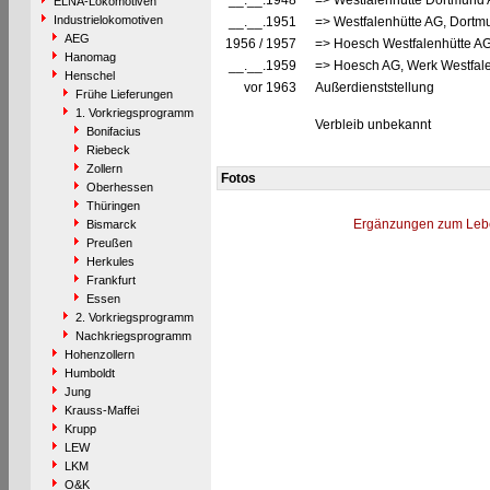
__.__.1948
=> Westfalenhütte Dortmund
ELNA-Lokomotiven
Industrielokomotiven
__.__.1951
=> Westfalenhütte AG, Dortm
AEG
1956 / 1957
=> Hoesch Westfalenhütte A
Hanomag
__.__.1959
=> Hoesch AG, Werk Westfal
Henschel
vor 1963
Außerdienststellung
Frühe Lieferungen
1. Vorkriegsprogramm
Verbleib unbekannt
Bonifacius
Riebeck
Zollern
Fotos
Oberhessen
Thüringen
Ergänzungen zum Leb
Bismarck
Preußen
Herkules
Frankfurt
Essen
2. Vorkriegsprogramm
Nachkriegsprogramm
Hohenzollern
Humboldt
Jung
Krauss-Maffei
Krupp
LEW
LKM
O&K