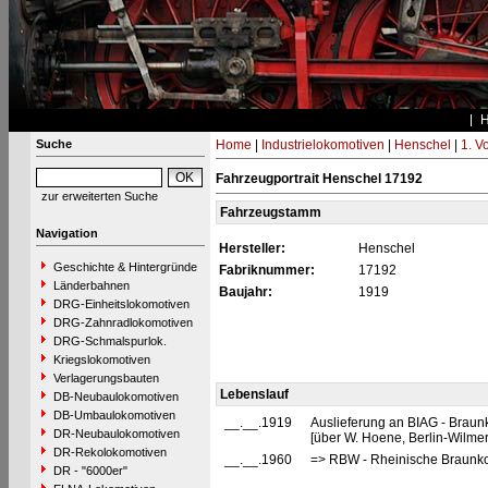
Suche
Home
|
Industrielokomotiven
|
Henschel
|
1. V
Fahrzeugportrait Henschel 17192
zur erweiterten Suche
Fahrzeugstamm
Navigation
Hersteller:
Henschel
Geschichte & Hintergründe
Fabriknummer:
17192
Länderbahnen
Baujahr:
1919
DRG-Einheitslokomotiven
DRG-Zahnradlokomotiven
DRG-Schmalspurlok.
Kriegslokomotiven
Verlagerungsbauten
Lebenslauf
DB-Neubaulokomotiven
DB-Umbaulokomotiven
__.__.1919
Auslieferung an BIAG - Braunk
DR-Neubaulokomotiven
[über W. Hoene, Berlin-Wilmer
DR-Rekolokomotiven
__.__.1960
=> RBW - Rheinische Braunko
DR - "6000er"