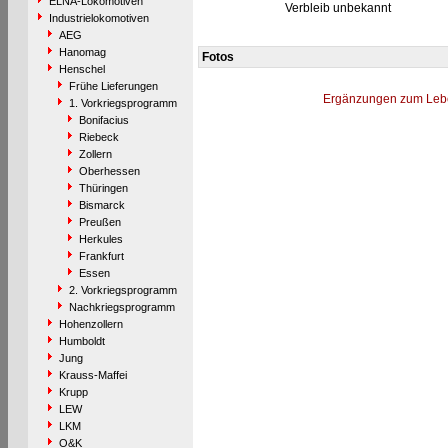
ELNA-Lokomotiven
Verbleib unbekannt
Industrielokomotiven
AEG
Hanomag
Fotos
Henschel
Frühe Lieferungen
Ergänzungen zum Leb
1. Vorkriegsprogramm
Bonifacius
Riebeck
Zollern
Oberhessen
Thüringen
Bismarck
Preußen
Herkules
Frankfurt
Essen
2. Vorkriegsprogramm
Nachkriegsprogramm
Hohenzollern
Humboldt
Jung
Krauss-Maffei
Krupp
LEW
LKM
O&K