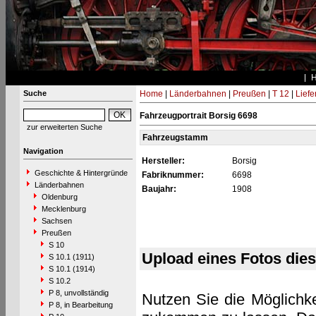
Suche
Home
|
Länderbahnen
|
Preußen
|
T 12
|
Liefe
Fahrzeugportrait Borsig 6698
zur erweiterten Suche
Fahrzeugstamm
Navigation
Hersteller:
Borsig
Geschichte & Hintergründe
Fabriknummer:
6698
Länderbahnen
Baujahr:
1908
Oldenburg
Mecklenburg
Sachsen
Preußen
S 10
Upload eines Fotos die
S 10.1 (1911)
S 10.1 (1914)
S 10.2
P 8, unvollständig
Nutzen Sie die Möglichke
P 8, in Bearbeitung