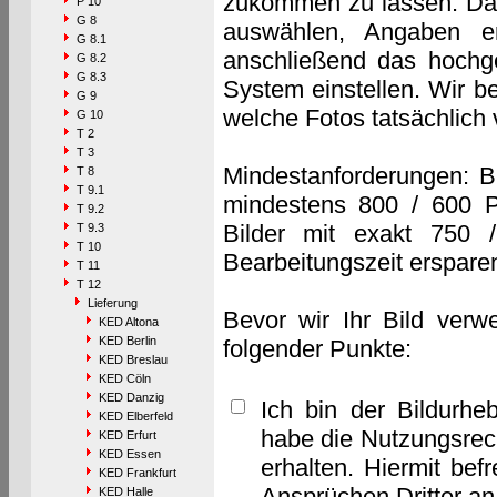
zukommen zu lassen. Das 
P 10
G 8
auswählen, Angaben e
G 8.1
anschließend das hochge
G 8.2
G 8.3
System einstellen. Wir b
G 9
welche Fotos tatsächlich
G 10
T 2
T 3
Mindestanforderungen: B
T 8
T 9.1
mindestens 800 / 600 P
T 9.2
Bilder mit exakt 750 
T 9.3
T 10
Bearbeitungszeit erspare
T 11
T 12
Lieferung
Bevor wir Ihr Bild verw
KED Altona
KED Berlin
folgender Punkte:
KED Breslau
KED Cöln
KED Danzig
Ich bin der Bildurhe
KED Elberfeld
habe die Nutzungsrec
KED Erfurt
KED Essen
erhalten. Hiermit bef
KED Frankfurt
Ansprüchen Dritter a
KED Halle