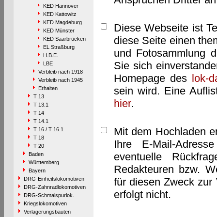
KED Hannover
KED Kattowitz
KED Magdeburg
Diese Webseite ist T
KED Münster
diese Seite einen them
KED Saarbrücken
EL Straßburg
und Fotosammlung dar
H.B.E.
Sie sich einverstand
LBE
Verbleib nach 1918
Homepage des
lok-
Verbleib nach 1945
sein wird. Eine Aufl
Erhalten
T 13
hier
.
T 13.1
T 14
T 14.1
Mit dem Hochladen er
T 16 / T 16.1
T 18
Ihre E-Mail-Adres
T 20
eventuelle Rückfra
Baden
Württemberg
Redakteuren bzw. We
Bayern
DRG-Einheitslokomotiven
für diesen Zweck zur 
DRG-Zahnradlokomotiven
erfolgt nicht.
DRG-Schmalspurlok.
Kriegslokomotiven
Verlagerungsbauten