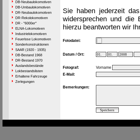
DB-Neubaulokomotiven
DB-Umbaulokomotiven
Sie haben jederzeit das
DR-Neubaulokomotiven
widersprechen und die 
DR-Rekolokomotiven
DR - "6000er"
hierzu beantworten wir Ih
ELNA-Lokomotiven
Industrielokomotiven
Feuerlose Lokomotiven
Fotodatei:
Sonderkonstruktionen
SAAR (1920 - 1935)
Datum / Ort:
DB-Bestand 1968
DR-Bestand 1970
Auslandsbestände
Fotograf:
Vorname
Lokbestandslisten
E-Mail:
Erhaltene Fahrzeuge
Zerlegungen
Bemerkungen: