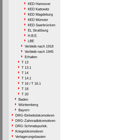
KED Hannover
KED Kattowitz
KED Magdeburg
KED Münster
KED Saarbrücken
EL Straßburg
H.B.E.
LBE
Verbleib nach 1918
Verbleib nach 1945
Erhalten
T 13
T 13.1
T 14
T 14.1
T 16 / T 16.1
T 18
T 20
Baden
Württemberg
Bayern
DRG-Einheitslokomotiven
DRG-Zahnradlokomotiven
DRG-Schmalspurlok.
Kriegslokomotiven
Verlagerungsbauten