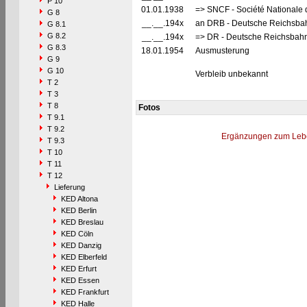
P 10
01.01.1938
=> SNCF - Société Nationale 
G 8
__.__.194x
an DRB - Deutsche Reichsbahn
G 8.1
G 8.2
__.__.194x
=> DR - Deutsche Reichsbahn 
G 8.3
18.01.1954
Ausmusterung
G 9
G 10
Verbleib unbekannt
T 2
T 3
T 8
Fotos
T 9.1
T 9.2
Ergänzungen zum Leb
T 9.3
T 10
T 11
T 12
Lieferung
KED Altona
KED Berlin
KED Breslau
KED Cöln
KED Danzig
KED Elberfeld
KED Erfurt
KED Essen
KED Frankfurt
KED Halle