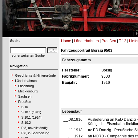
Suche
Home
|
Länderbahnen
|
Preußen
|
T 12
|
Liefe
Fahrzeugportrait Borsig 9503
zur erweiterten Suche
Fahrzeugstamm
Navigation
Hersteller:
Borsig
Geschichte & Hintergründe
Fabriknummer:
9503
Länderbahnen
Baujahr:
1916
Oldenburg
Mecklenburg
Sachsen
Preußen
S 10
Lebenslauf
S 10.1 (1911)
S 10.1 (1914)
__.08.1916
Auslieferung an KED Danzig -
S 10.2
Königliche Eisenbahndirektio
P 8, unvollständig
__.11.1918
=> ED Danzig - Preußische St
P 8, in Bearbeitung
__.__.191x
an NORD - Compagnie des chem