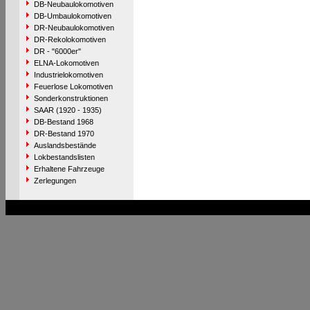
DB-Neubaulokomotiven
DB-Umbaulokomotiven
DR-Neubaulokomotiven
DR-Rekolokomotiven
DR - "6000er"
ELNA-Lokomotiven
Industrielokomotiven
Feuerlose Lokomotiven
Sonderkonstruktionen
SAAR (1920 - 1935)
DB-Bestand 1968
DR-Bestand 1970
Auslandsbestände
Lokbestandslisten
Erhaltene Fahrzeuge
Zerlegungen