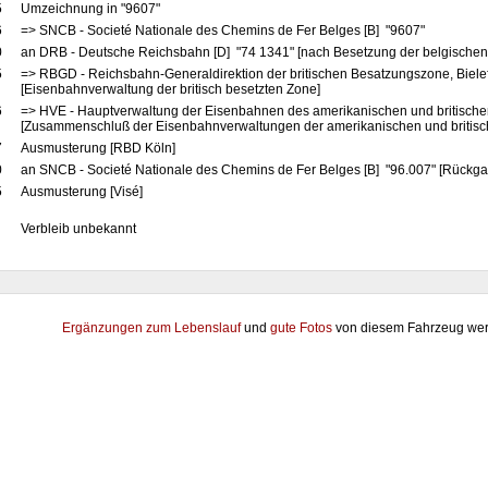
5
Umzeichnung in "9607"
6
=> SNCB - Societé Nationale des Chemins de Fer Belges [B] "9607"
0
an DRB - Deutsche Reichsbahn [D] "74 1341" [nach Besetzung der belgischen
5
=> RBGD - Reichsbahn-Generaldirektion der britischen Besatzungszone, Biele
[Eisenbahnverwaltung der britisch besetzten Zone]
6
=> HVE - Hauptverwaltung der Eisenbahnen des amerikanischen und britische
[Zusammenschluß der Eisenbahnverwaltungen der amerikanischen und britis
7
Ausmusterung [RBD Köln]
0
an SNCB - Societé Nationale des Chemins de Fer Belges [B] "96.007" [Rückga
5
Ausmusterung [Visé]
Verbleib unbekannt
Ergänzungen zum Lebenslauf
und
gute Fotos
von diesem Fahrzeug wer