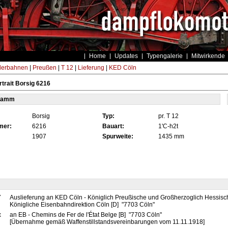
Home
Updates
Typengalerie
Mitwirkende
derbahnen
|
Preußen
|
T 12
|
Lieferung
|
KED Cöln
trait Borsig 6216
tamm
Borsig
Typ:
pr. T 12
mer:
6216
Bauart:
1'C-h2t
1907
Spurweite:
1435 mm
7
Auslieferung an KED Cöln - Königlich Preußische und Großherzoglich Hessisc
Königliche Eisenbahndirektion Cöln [D] "7703 Cöln"
x
an EB - Chemins de Fer de l'État Belge [B] "7703 Cöln"
[Übernahme gemäß Waffenstillstandsvereinbarungen vom 11.11.1918]