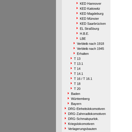
KED Hannover
KED Kattowitz
KED Magdeburg
KED Münster
KED Saarbrücken
EL Straßburg
H.B.E.
LBE
Verbleib nach 1918
Verbleib nach 1945
Erhalten
T 13
T 13.1
T 14
T 14.1
T 16 / T 16.1
T 18
T 20
Baden
Württemberg
Bayern
DRG-Einheitslokomotiven
DRG-Zahnradlokomotiven
DRG-Schmalspurlok.
Kriegslokomotiven
Verlagerungsbauten