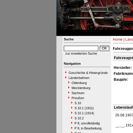
Suche
Home
|
Län
Fahrzeugpor
zur erweiterten Suche
Fahrzeugs
Navigation
Hersteller:
Geschichte & Hintergründe
Fabriknum
Länderbahnen
Baujahr:
Oldenburg
Mecklenburg
Sachsen
Preußen
S 10
Lebenslauf
S 10.1 (1911)
S 10.1 (1914)
26.08.190
S 10.2
P 8, unvollständig
__.__.191
P 8, in Bearbeitung