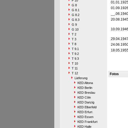
P 10
01.01.192
G 8
01.09.192
G 8.1
__.06.194
G 8.2
20.08.194
G 8.3
G 9
10.09.194
G 10
T 2
29.04.194
T 3
T 8
24.06.195
T 9.1
18.05.195
T 9.2
T 9.3
T 10
T 11
T 12
Fotos
Lieferung
KED Altona
KED Berlin
KED Breslau
KED Cöln
KED Danzig
KED Elberfeld
KED Erfurt
KED Essen
KED Frankfurt
KED Halle