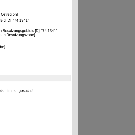
 Ostregion]
feld [D] "74 1341"
n Besatzungsgebiets [D] "74 1341"
chen Besatzungszone]
be]
den immer gesucht!