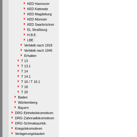
KED Hannover
KED Kattowitz
KED Magdeburg
KED Münster
KED Saarbrücken
EL Straßburg
H.B.E.
LBE
Verbleib nach 1918
Verbleib nach 1945
Erhalten
T 13
T 13.1
T 14
T 14.1
T 16 / T 16.1
T 18
T 20
Baden
Württemberg
Bayern
DRG-Einheitslokomotiven
DRG-Zahnradlokomotiven
DRG-Schmalspurlok.
Kriegslokomotiven
Verlagerungsbauten