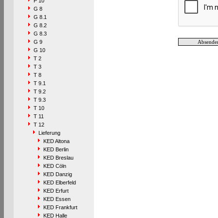
P 10
G 8
G 8.1
G 8.2
G 8.3
G 9
G 10
T 2
T 3
T 8
T 9.1
T 9.2
T 9.3
T 10
T 11
T 12
Lieferung
KED Altona
KED Berlin
KED Breslau
KED Cöln
KED Danzig
KED Elberfeld
KED Erfurt
KED Essen
KED Frankfurt
KED Halle