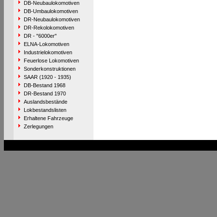
DB-Neubaulokomotiven
DB-Umbaulokomotiven
DR-Neubaulokomotiven
DR-Rekolokomotiven
DR - "6000er"
ELNA-Lokomotiven
Industrielokomotiven
Feuerlose Lokomotiven
Sonderkonstruktionen
SAAR (1920 - 1935)
DB-Bestand 1968
DR-Bestand 1970
Auslandsbestände
Lokbestandslisten
Erhaltene Fahrzeuge
Zerlegungen