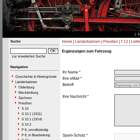
Suche
Home
|
Länderbahnen
|
Preußen
|
T 12
|
Liefe
Ergänzungen zum Fahrzeug
zur erweiterten Suche
Navigation
Ihr Name *
Geschichte & Hintergründe
Ihre eMail *
Länderbahnen
Betreff
Oldenburg
Mecklenburg
Ihre Nachricht *
Sachsen
Preußen
S 10
S 10.1 (1911)
S 10.1 (1914)
S 10.2
P 8, unvollständig
P 8, in Bearbeitung
Spam-Schutz *