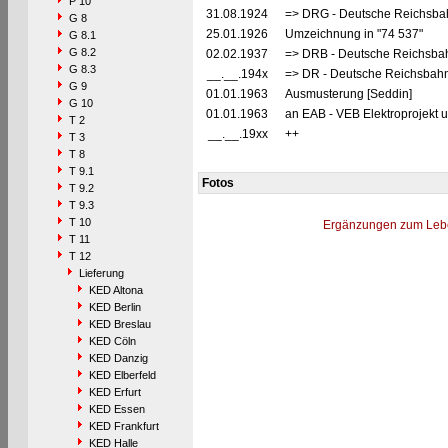
P 10
31.08.1924
=> DRG - Deutsche Reichsbah
G 8
25.01.1926
Umzeichnung in "74 537"
G 8.1
G 8.2
02.02.1937
=> DRB - Deutsche Reichsbah
G 8.3
__.__.194x
=> DR - Deutsche Reichsbahn
G 9
01.01.1963
Ausmusterung [Seddin]
G 10
01.01.1963
an EAB - VEB Elektroprojekt 
T 2
__.__.19xx
++
T 3
T 8
T 9.1
Fotos
T 9.2
T 9.3
T 10
Ergänzungen zum Leb
T 11
T 12
Lieferung
KED Altona
KED Berlin
KED Breslau
KED Cöln
KED Danzig
KED Elberfeld
KED Erfurt
KED Essen
KED Frankfurt
KED Halle