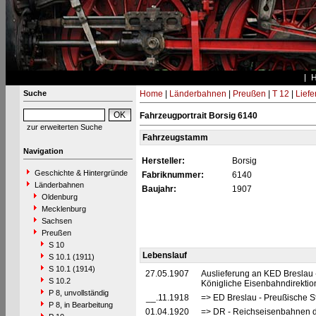
Suche
Home
|
Länderbahnen
|
Preußen
|
T 12
|
Liefe
Fahrzeugportrait Borsig 6140
zur erweiterten Suche
Fahrzeugstamm
Navigation
Hersteller:
Borsig
Geschichte & Hintergründe
Fabriknummer:
6140
Länderbahnen
Baujahr:
1907
Oldenburg
Mecklenburg
Sachsen
Preußen
S 10
Lebenslauf
S 10.1 (1911)
S 10.1 (1914)
27.05.1907
Auslieferung an KED Breslau 
S 10.2
Königliche Eisenbahndirektio
P 8, unvollständig
__.11.1918
=> ED Breslau - Preußische S
P 8, in Bearbeitung
01.04.1920
=> DR - Reichseisenbahnen d