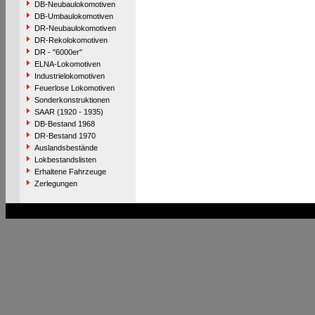
DB-Neubaulokomotiven
DB-Umbaulokomotiven
DR-Neubaulokomotiven
DR-Rekolokomotiven
DR - "6000er"
ELNA-Lokomotiven
Industrielokomotiven
Feuerlose Lokomotiven
Sonderkonstruktionen
SAAR (1920 - 1935)
DB-Bestand 1968
DR-Bestand 1970
Auslandsbestände
Lokbestandslisten
Erhaltene Fahrzeuge
Zerlegungen