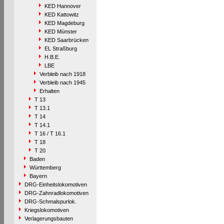
KED Hannover
KED Kattowitz
KED Magdeburg
KED Münster
KED Saarbrücken
EL Straßburg
H.B.E.
LBE
Verbleib nach 1918
Verbleib nach 1945
Erhalten
T 13
T 13.1
T 14
T 14.1
T 16 / T 16.1
T 18
T 20
Baden
Württemberg
Bayern
DRG-Einheitslokomotiven
DRG-Zahnradlokomotiven
DRG-Schmalspurlok.
Kriegslokomotiven
Verlagerungsbauten