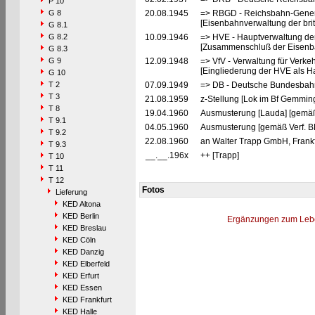
P 10
G 8
20.08.1945
=> RBGD - Reichsbahn-General
[Eisenbahnverwaltung der brit
G 8.1
G 8.2
10.09.1946
=> HVE - Hauptverwaltung de
[Zusammenschluß der Eisenba
G 8.3
G 9
12.09.1948
=> VfV - Verwaltung für Verke
[Eingliederung der HVE als Ha
G 10
T 2
07.09.1949
=> DB - Deutsche Bundesbahn
T 3
21.08.1959
z-Stellung [Lok im Bf Gemmin
T 8
19.04.1960
Ausmusterung [Lauda] [gemäß
T 9.1
04.05.1960
Ausmusterung [gemäß Verf. B
T 9.2
22.08.1960
an Walter Trapp GmbH, Frankfu
T 9.3
__.__.196x
++ [Trapp]
T 10
T 11
T 12
Fotos
Lieferung
KED Altona
KED Berlin
Ergänzungen zum Leb
KED Breslau
KED Cöln
KED Danzig
KED Elberfeld
KED Erfurt
KED Essen
KED Frankfurt
KED Halle