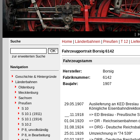
Suche
Home
|
Länderbahnen
|
Preußen
|
T 12
|
Liefe
Fahrzeugportrait Borsig 6142
zur erweiterten Suche
Fahrzeugstamm
Navigation
Hersteller:
Borsig
Geschichte & Hintergründe
Fabriknummer:
6142
Länderbahnen
Baujahr:
1907
Oldenburg
Mecklenburg
Sachsen
Preußen
29.05.1907
Auslieferung an KED Breslau 
Königliche Eisenbahndirektio
S 10
S 10.1 (1911)
__.11.1918
=> ED Breslau - Preußische S
S 10.1 (1914)
01.04.1920
=> DR - Reichseisenbahnen d
S 10.2
31.08.1924
=> DRG - Deutsche Reichsbah
P 8, unvollständig
25.01.1926
Umzeichnung in "74 539"
P 8, in Bearbeitung
02.02.1937
=> DRB - Deutsche Reichsbah