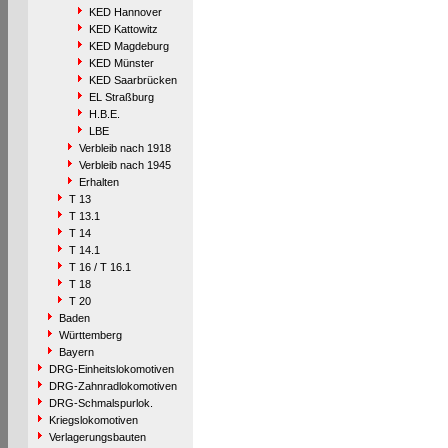
KED Hannover
KED Kattowitz
KED Magdeburg
KED Münster
KED Saarbrücken
EL Straßburg
H.B.E.
LBE
Verbleib nach 1918
Verbleib nach 1945
Erhalten
T 13
T 13.1
T 14
T 14.1
T 16 / T 16.1
T 18
T 20
Baden
Württemberg
Bayern
DRG-Einheitslokomotiven
DRG-Zahnradlokomotiven
DRG-Schmalspurlok.
Kriegslokomotiven
Verlagerungsbauten