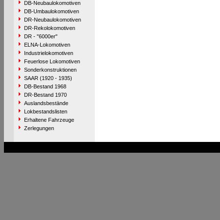
DB-Neubaulokomotiven
DB-Umbaulokomotiven
DR-Neubaulokomotiven
DR-Rekolokomotiven
DR - "6000er"
ELNA-Lokomotiven
Industrielokomotiven
Feuerlose Lokomotiven
Sonderkonstruktionen
SAAR (1920 - 1935)
DB-Bestand 1968
DR-Bestand 1970
Auslandsbestände
Lokbestandslisten
Erhaltene Fahrzeuge
Zerlegungen