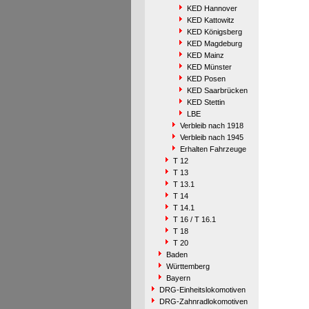
KED Hannover
KED Kattowitz
KED Königsberg
KED Magdeburg
KED Mainz
KED Münster
KED Posen
KED Saarbrücken
KED Stettin
LBE
Verbleib nach 1918
Verbleib nach 1945
Erhalten Fahrzeuge
T 12
T 13
T 13.1
T 14
T 14.1
T 16 / T 16.1
T 18
T 20
Baden
Württemberg
Bayern
DRG-Einheitslokomotiven
DRG-Zahnradlokomotiven