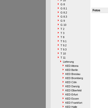
P 10
G 8
G 8.1
Fotos
G 8.2
G 8.3
G 9
G 10
T 2
T 3
T 8
T 9.1
T 9.2
T 9.3
T 10
T 11
Lieferung
KED Altona
KED Berlin
KED Breslau
KED Bromberg
KED Cöln
KED Danzig
KED Elberfeld
KED Erfurt
KED Essen
KED Frankfurt
KED Halle