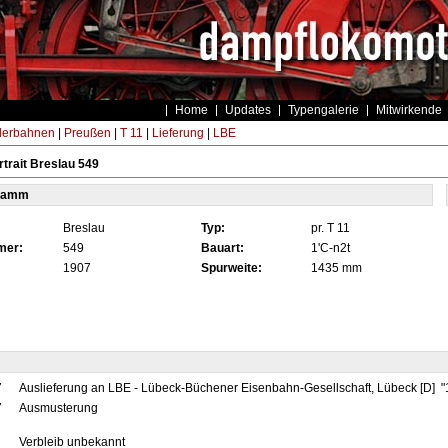
Home
Updates
Typengalerie
Mitwirkende
derbahnen
|
Preußen
|
T 11
|
Lieferung
|
LBE
trait Breslau 549
tamm
Breslau
Typ:
pr. T 11
mer:
549
Bauart:
1'C-n2t
1907
Spurweite:
1435 mm
7
Auslieferung an LBE - Lübeck-Büchener Eisenbahn-Gesellschaft, Lübeck [D]
7
Ausmusterung
Verbleib unbekannt