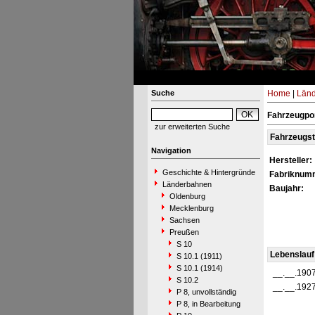
Suche
Home
|
Län
Fahrzeugpor
zur erweiterten Suche
Fahrzeugs
Navigation
Hersteller:
Geschichte & Hintergründe
Fabriknum
Länderbahnen
Baujahr:
Oldenburg
Mecklenburg
Sachsen
Preußen
S 10
Lebenslauf
S 10.1 (1911)
S 10.1 (1914)
__.__.190
S 10.2
__.__.192
P 8, unvollständig
P 8, in Bearbeitung