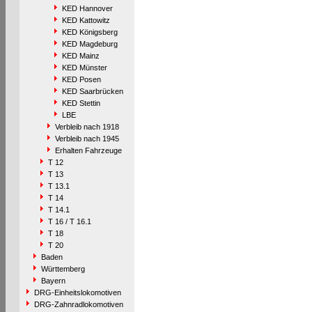
KED Hannover
KED Kattowitz
KED Königsberg
KED Magdeburg
KED Mainz
KED Münster
KED Posen
KED Saarbrücken
KED Stettin
LBE
Verbleib nach 1918
Verbleib nach 1945
Erhalten Fahrzeuge
T 12
T 13
T 13.1
T 14
T 14.1
T 16 / T 16.1
T 18
T 20
Baden
Württemberg
Bayern
DRG-Einheitslokomotiven
DRG-Zahnradlokomotiven