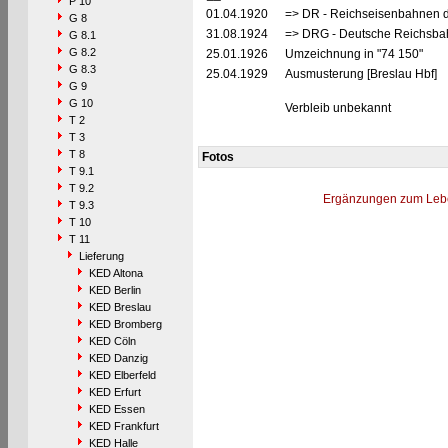
P 10
01.04.1920
=> DR - Reichseisenbahnen d
G 8
31.08.1924
=> DRG - Deutsche Reichsbah
G 8.1
G 8.2
25.01.1926
Umzeichnung in "74 150"
G 8.3
25.04.1929
Ausmusterung [Breslau Hbf]
G 9
G 10
Verbleib unbekannt
T 2
T 3
T 8
Fotos
T 9.1
T 9.2
Ergänzungen zum Leb
T 9.3
T 10
T 11
Lieferung
KED Altona
KED Berlin
KED Breslau
KED Bromberg
KED Cöln
KED Danzig
KED Elberfeld
KED Erfurt
KED Essen
KED Frankfurt
KED Halle