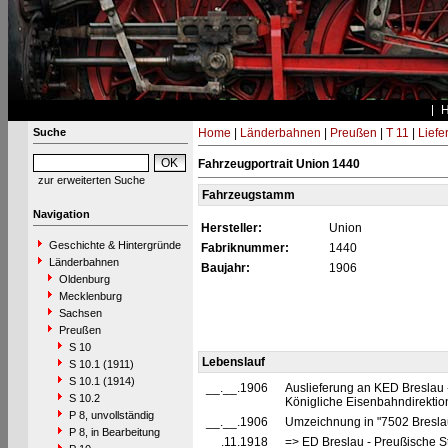
Suche
Home
|
Länderbahnen
|
Preußen
|
T 11
|
Liefe
Fahrzeugportrait Union 1440
zur erweiterten Suche
Fahrzeugstamm
Navigation
Hersteller:
Union
Geschichte & Hintergründe
Fabriknummer:
1440
Länderbahnen
Baujahr:
1906
Oldenburg
Mecklenburg
Sachsen
Preußen
S 10
Lebenslauf
S 10.1 (1911)
S 10.1 (1914)
__.__.1906
Auslieferung an KED Breslau 
S 10.2
Königliche Eisenbahndirektio
P 8, unvollständig
__.__.1906
Umzeichnung in "7502 Bresl
P 8, in Bearbeitung
__.11.1918
=> ED Breslau - Preußische S