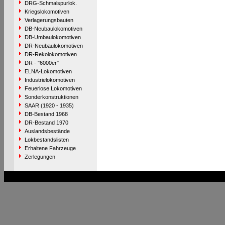
DRG-Schmalspurlok.
Kriegslokomotiven
Verlagerungsbauten
DB-Neubaulokomotiven
DB-Umbaulokomotiven
DR-Neubaulokomotiven
DR-Rekolokomotiven
DR - "6000er"
ELNA-Lokomotiven
Industrielokomotiven
Feuerlose Lokomotiven
Sonderkonstruktionen
SAAR (1920 - 1935)
DB-Bestand 1968
DR-Bestand 1970
Auslandsbestände
Lokbestandslisten
Erhaltene Fahrzeuge
Zerlegungen