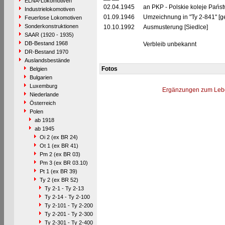
ELNA-Lokomotiven
02.04.1945
an PKP - Polskie koleje Pańs
Industrielokomotiven
01.09.1946
Umzeichnung in "Ty 2-841" [g
Feuerlose Lokomotiven
Sonderkonstruktionen
10.10.1992
Ausmusterung [Siedlce]
SAAR (1920 - 1935)
DB-Bestand 1968
Verbleib unbekannt
DR-Bestand 1970
Auslandsbestände
Fotos
Belgien
Bulgarien
Luxemburg
Ergänzungen zum Leb
Niederlande
Österreich
Polen
ab 1918
ab 1945
Oi 2 (ex BR 24)
Ot 1 (ex BR 41)
Pm 2 (ex BR 03)
Pm 3 (ex BR 03.10)
Pt 1 (ex BR 39)
Ty 2 (ex BR 52)
Ty 2-1 - Ty 2-13
Ty 2-14 - Ty 2-100
Ty 2-101 - Ty 2-200
Ty 2-201 - Ty 2-300
Ty 2-301 - Ty 2-400