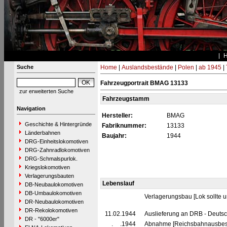
Suche
Home
|
Auslandsbestände
|
Polen
|
ab 1945
|
Fahrzeugportrait BMAG 13133
zur erweiterten Suche
Fahrzeugstamm
Navigation
Hersteller:
BMAG
Geschichte & Hintergründe
Fabriknummer:
13133
Länderbahnen
Baujahr:
1944
DRG-Einheitslokomotiven
DRG-Zahnradlokomotiven
DRG-Schmalspurlok.
Kriegslokomotiven
Verlagerungsbauten
Lebenslauf
DB-Neubaulokomotiven
DB-Umbaulokomotiven
Verlagerungsbau [Lok sollte 
DR-Neubaulokomotiven
DR-Rekolokomotiven
11.02.1944
Auslieferung an DRB - Deuts
DR - "6000er"
__.__.1944
Abnahme [Reichsbahnausbes