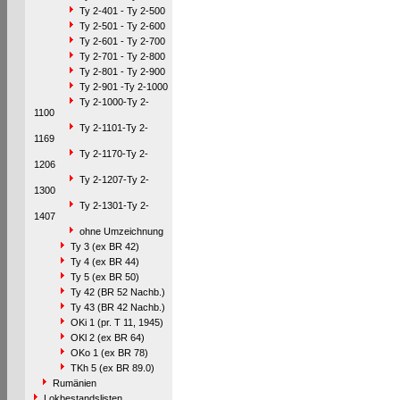
Ty 2-401 - Ty 2-500
Ty 2-501 - Ty 2-600
Ty 2-601 - Ty 2-700
Ty 2-701 - Ty 2-800
Ty 2-801 - Ty 2-900
Ty 2-901 -Ty 2-1000
Ty 2-1000-Ty 2-
1100
Ty 2-1101-Ty 2-
1169
Ty 2-1170-Ty 2-
1206
Ty 2-1207-Ty 2-
1300
Ty 2-1301-Ty 2-
1407
ohne Umzeichnung
Ty 3 (ex BR 42)
Ty 4 (ex BR 44)
Ty 5 (ex BR 50)
Ty 42 (BR 52 Nachb.)
Ty 43 (BR 42 Nachb.)
OKi 1 (pr. T 11, 1945)
OKl 2 (ex BR 64)
OKo 1 (ex BR 78)
TKh 5 (ex BR 89.0)
Rumänien
Lokbestandslisten