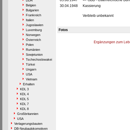
05.08.1947
=> ÖBB - Österreichische Bu
DDR
Belgien
30.04.1948
Kassierung
Bulgarien
Frankreich
Verbleib unbekannt
Italien
Jugoslawien
Fotos
Luxemburg
Norwegen
Österreich
Ergänzungen zum Leb
Polen
Rumänien
Sowjetunion
Tschechoslowakei
Türkei
Ungarn
USA
Vietnam
Erhalten
KDL 3
KDL 4
KDL 5
KDL 7
KDL 8
Großbritannien
USA
Verlagerungsbauten
DB-Neubaulokomotiven