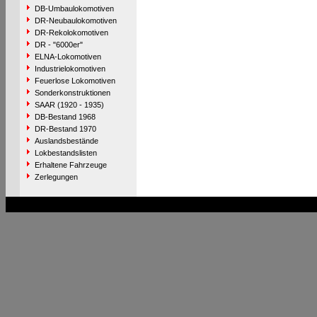
DB-Umbaulokomotiven
DR-Neubaulokomotiven
DR-Rekolokomotiven
DR - "6000er"
ELNA-Lokomotiven
Industrielokomotiven
Feuerlose Lokomotiven
Sonderkonstruktionen
SAAR (1920 - 1935)
DB-Bestand 1968
DR-Bestand 1970
Auslandsbestände
Lokbestandslisten
Erhaltene Fahrzeuge
Zerlegungen