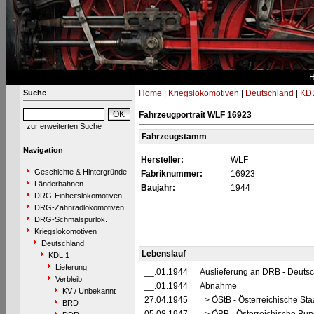
Suche
Home
|
Kriegslokomotiven
|
Deutschland
|
KDL
Fahrzeugportrait WLF 16923
zur erweiterten Suche
Fahrzeugstamm
Navigation
Hersteller:
WLF
Geschichte & Hintergründe
Fabriknummer:
16923
Länderbahnen
Baujahr:
1944
DRG-Einheitslokomotiven
DRG-Zahnradlokomotiven
DRG-Schmalspurlok.
Kriegslokomotiven
Deutschland
Lebenslauf
KDL 1
Lieferung
__.01.1944
Auslieferung an DRB - Deuts
Verbleib
__.01.1944
Abnahme
KV / Unbekannt
27.04.1945
=> ÖStB - Österreichische St
BRD