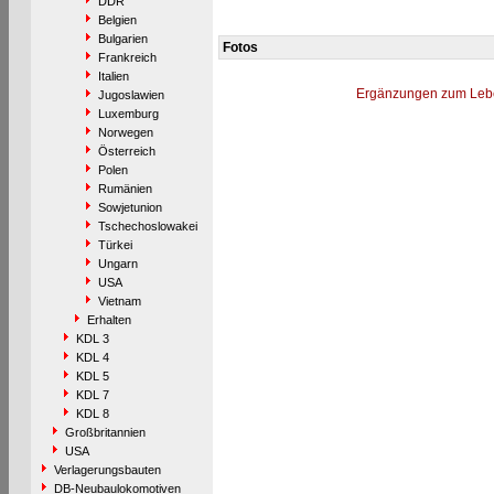
DDR
Belgien
Bulgarien
Fotos
Frankreich
Italien
Ergänzungen zum Leb
Jugoslawien
Luxemburg
Norwegen
Österreich
Polen
Rumänien
Sowjetunion
Tschechoslowakei
Türkei
Ungarn
USA
Vietnam
Erhalten
KDL 3
KDL 4
KDL 5
KDL 7
KDL 8
Großbritannien
USA
Verlagerungsbauten
DB-Neubaulokomotiven