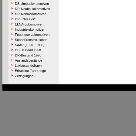
DB-Umbaulokomotiven
DR-Neubaulokomotiven
DR-Rekolokomotiven
DR - "6000er"
ELNA-Lokomotiven
Industrielokomotiven
Feuerlose Lokomotiven
Sonderkonstruktionen
SAAR (1920 - 1935)
DB-Bestand 1968
DR-Bestand 1970
Auslandsbestände
Lokbestandslisten
Erhaltene Fahrzeuge
Zerlegungen