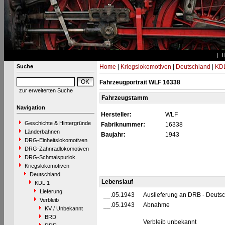
Suche
Home
|
Kriegslokomotiven
|
Deutschland
|
KDL
Fahrzeugportrait WLF 16338
zur erweiterten Suche
Fahrzeugstamm
Navigation
Hersteller:
WLF
Geschichte & Hintergründe
Fabriknummer:
16338
Länderbahnen
Baujahr:
1943
DRG-Einheitslokomotiven
DRG-Zahnradlokomotiven
DRG-Schmalspurlok.
Kriegslokomotiven
Deutschland
Lebenslauf
KDL 1
Lieferung
__.05.1943
Auslieferung an DRB - Deuts
Verbleib
__.05.1943
Abnahme
KV / Unbekannt
BRD
Verbleib unbekannt