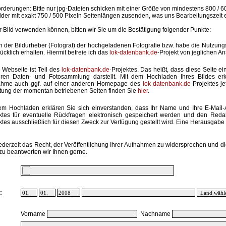
rderungen: Bitte nur jpg-Dateien schicken mit einer Größe von mindestens 800 / 6
lder mit exakt 750 / 500 Pixeln Seitenlängen zusenden, was uns Bearbeitungszeit 
hr Bild verwenden können, bitten wir Sie um die Bestätigung folgender Punkte:
in der Bildurheber (Fotograf) der hochgeladenen Fotografie bzw. habe die Nutzun
ücklich erhalten. Hiermit befreie ich das
lok-datenbank.de
-Projekt von jeglichen A
 Webseite ist Teil des
lok-datenbank.de
-Projektes. Das heißt, dass diese Seite ei
ren Daten- und Fotosammlung darstellt. Mit dem Hochladen Ihres Bildes erk
ahme auch ggf. auf einer anderen Homepage des
lok-datenbank.de
-Projektes j
stung der momentan betriebenen Seiten finden Sie
hier
.
em Hochladen erklären Sie sich einverstanden, dass Ihr Name und Ihre E-Mail
ktes für eventuelle Rückfragen elektronisch gespeichert werden und den Red
ktes ausschließlich für diesen Zweck zur Verfügung gestellt wird. Eine Herausgabe an
ederzeit das Recht, der Veröffentlichung Ihrer Aufnahmen zu widersprechen und di
zu beantworten wir Ihnen gerne.
:
Vorname
Nachname