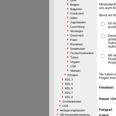
DDR
Mindestanfo
Belgien
uns auch Bi
Bulgarien
Frankreich
Bevor wir I
Italien
Jugoslawien
Ich b
Luxemburg
ausdr
Norwegen
Österreich
Diese
größe
Polen
Aufn
Rumänien
Aufli
Sowjetunion
Tschechoslowakei
Mit d
Türkei
Proje
Ungarn
Proje
USA
Vietnam
Sie haben j
Erhalten
Fragen hier
KDL 3
KDL 4
Fotodatei:
KDL 5
KDL 7
KDL 8
Datum / Ort
Großbritannien
USA
Fotograf:
Verlagerungsbauten
DB-Neubaulokomotiven
E-Mail: