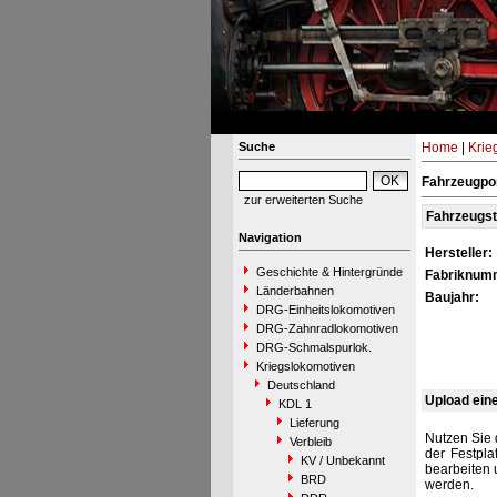
Suche
Home
|
Krie
Fahrzeugpo
zur erweiterten Suche
Fahrzeugs
Navigation
Hersteller:
Geschichte & Hintergründe
Fabriknum
Länderbahnen
Baujahr:
DRG-Einheitslokomotiven
DRG-Zahnradlokomotiven
DRG-Schmalspurlok.
Kriegslokomotiven
Deutschland
Upload ein
KDL 1
Lieferung
Nutzen Sie 
Verbleib
der Festpla
KV / Unbekannt
bearbeiten 
BRD
werden.