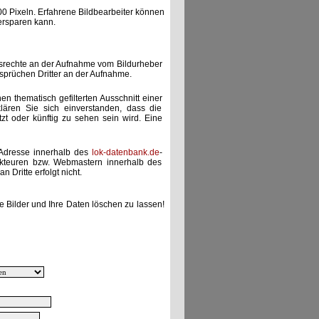
00 Pixeln. Erfahrene Bildbearbeiter können
ersparen kann.
gsrechte an der Aufnahme vom Bildurheber
nsprüchen Dritter an der Aufnahme.
nen thematisch gefilterten Ausschnitt einer
lären Sie sich einverstanden, dass die
etzt oder künftig zu sehen sein wird. Eine
-Adresse innerhalb des
lok-datenbank.de
-
akteuren bzw. Webmastern innerhalb des
 Dritte erfolgt nicht.
e Bilder und Ihre Daten löschen zu lassen!