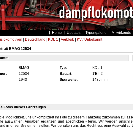
Home
Updates
Typengalerie
Mitwirkende
gslokomotiven
|
Deutschland
|
KDL 1
|
Verbleib
|
KV / Unbekannt
rtrait BMAG 12534
tamm
BMAG
Typ:
KDL 1
mer:
12534
Bauart:
1'E-h2
1943
Spurweite:
1435 mm
es Fotos dieses Fahrzeuges
die Möglichkeit, uns unkompliziert Ihr Foto zu diesem Fahrzeug zukommen zu lassen
tte auswählen, Angaben ergänzen und abschicken - fertig. Wir werden anschli
und in unser System einstellen. Wir behalten uns das Recht vor, eine Auswahl zu t