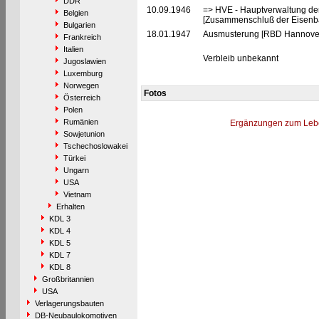
DDR
10.09.1946
=> HVE - Hauptverwaltung de
Belgien
[Zusammenschluß der Eisenba
Bulgarien
18.01.1947
Ausmusterung [RBD Hannove
Frankreich
Italien
Verbleib unbekannt
Jugoslawien
Luxemburg
Norwegen
Fotos
Österreich
Polen
Rumänien
Ergänzungen zum Leb
Sowjetunion
Tschechoslowakei
Türkei
Ungarn
USA
Vietnam
Erhalten
KDL 3
KDL 4
KDL 5
KDL 7
KDL 8
Großbritannien
USA
Verlagerungsbauten
DB-Neubaulokomotiven