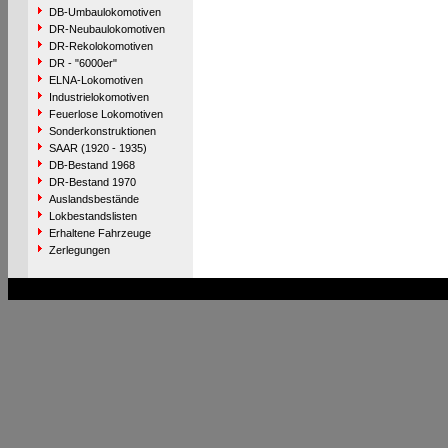
DB-Umbaulokomotiven
DR-Neubaulokomotiven
DR-Rekolokomotiven
DR - "6000er"
ELNA-Lokomotiven
Industrielokomotiven
Feuerlose Lokomotiven
Sonderkonstruktionen
SAAR (1920 - 1935)
DB-Bestand 1968
DR-Bestand 1970
Auslandsbestände
Lokbestandslisten
Erhaltene Fahrzeuge
Zerlegungen