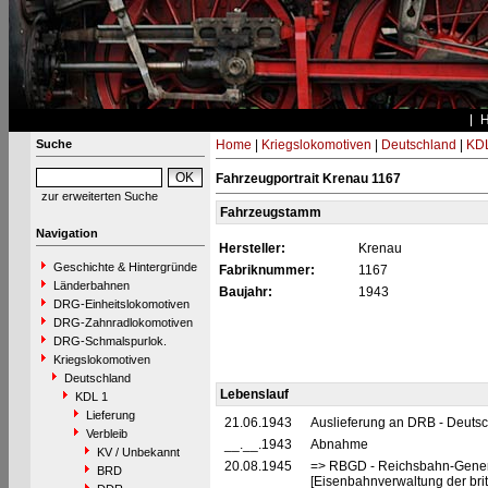
Suche
Home
|
Kriegslokomotiven
|
Deutschland
|
KDL
Fahrzeugportrait Krenau 1167
zur erweiterten Suche
Fahrzeugstamm
Navigation
Hersteller:
Krenau
Geschichte & Hintergründe
Fabriknummer:
1167
Länderbahnen
Baujahr:
1943
DRG-Einheitslokomotiven
DRG-Zahnradlokomotiven
DRG-Schmalspurlok.
Kriegslokomotiven
Deutschland
Lebenslauf
KDL 1
Lieferung
21.06.1943
Auslieferung an DRB - Deuts
Verbleib
__.__.1943
Abnahme
KV / Unbekannt
20.08.1945
=> RBGD - Reichsbahn-General
BRD
[Eisenbahnverwaltung der brit