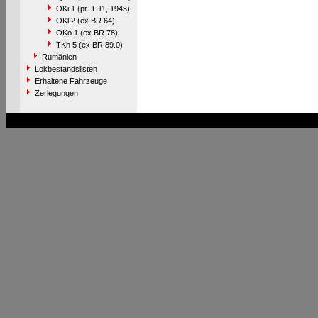
OKi 1 (pr. T 11, 1945)
OKl 2 (ex BR 64)
OKo 1 (ex BR 78)
TKh 5 (ex BR 89.0)
Rumänien
Lokbestandslisten
Erhaltene Fahrzeuge
Zerlegungen