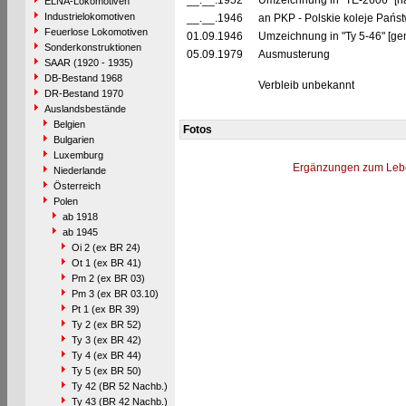
__.__.1952
Umzeichnung in "TE-2606" [na
ELNA-Lokomotiven
Industrielokomotiven
__.__.1946
an PKP - Polskie koleje Pań
Feuerlose Lokomotiven
01.09.1946
Umzeichnung in "Ty 5-46" [ge
Sonderkonstruktionen
05.09.1979
Ausmusterung
SAAR (1920 - 1935)
DB-Bestand 1968
Verbleib unbekannt
DR-Bestand 1970
Auslandsbestände
Belgien
Fotos
Bulgarien
Luxemburg
Ergänzungen zum Leb
Niederlande
Österreich
Polen
ab 1918
ab 1945
Oi 2 (ex BR 24)
Ot 1 (ex BR 41)
Pm 2 (ex BR 03)
Pm 3 (ex BR 03.10)
Pt 1 (ex BR 39)
Ty 2 (ex BR 52)
Ty 3 (ex BR 42)
Ty 4 (ex BR 44)
Ty 5 (ex BR 50)
Ty 42 (BR 52 Nachb.)
Ty 43 (BR 42 Nachb.)