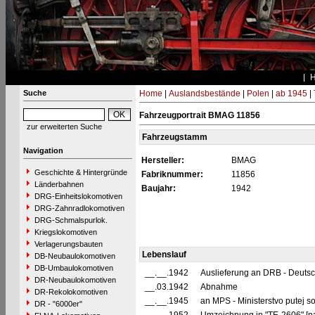
Suche
Home
|
Auslandsbestände
|
Polen
|
ab 1945
|
Fahrzeugportrait BMAG 11856
zur erweiterten Suche
Fahrzeugstamm
Navigation
Hersteller:
BMAG
Geschichte & Hintergründe
Fabriknummer:
11856
Länderbahnen
Baujahr:
1942
DRG-Einheitslokomotiven
DRG-Zahnradlokomotiven
DRG-Schmalspurlok.
Kriegslokomotiven
Verlagerungsbauten
Lebenslauf
DB-Neubaulokomotiven
DB-Umbaulokomotiven
__.__.1942
Auslieferung an DRB - Deuts
DR-Neubaulokomotiven
__.03.1942
Abnahme
DR-Rekolokomotiven
__.__.1945
an MPS - Ministerstvo putej s
DR - "6000er"