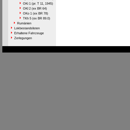
OKi 1 (pr. T 11, 1945)
OKl 2 (ex BR 64)
OKo 1 (ex BR 78)
TKh 5 (ex BR 89.0)
Rumänien
Lokbestandslisten
Erhaltene Fahrzeuge
Zerlegungen