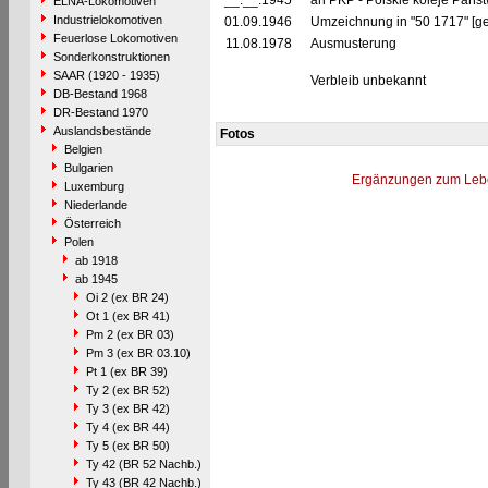
__.__.1945
an PKP - Polskie koleje Pańs
ELNA-Lokomotiven
Industrielokomotiven
01.09.1946
Umzeichnung in "50 1717" [ge
Feuerlose Lokomotiven
11.08.1978
Ausmusterung
Sonderkonstruktionen
SAAR (1920 - 1935)
Verbleib unbekannt
DB-Bestand 1968
DR-Bestand 1970
Auslandsbestände
Fotos
Belgien
Bulgarien
Ergänzungen zum Leb
Luxemburg
Niederlande
Österreich
Polen
ab 1918
ab 1945
Oi 2 (ex BR 24)
Ot 1 (ex BR 41)
Pm 2 (ex BR 03)
Pm 3 (ex BR 03.10)
Pt 1 (ex BR 39)
Ty 2 (ex BR 52)
Ty 3 (ex BR 42)
Ty 4 (ex BR 44)
Ty 5 (ex BR 50)
Ty 42 (BR 52 Nachb.)
Ty 43 (BR 42 Nachb.)