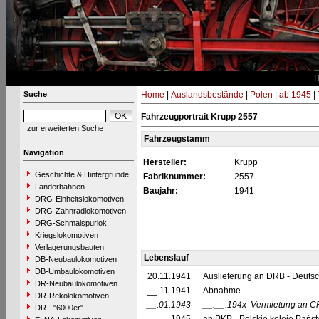
Suche
Home
|
Auslandsbestände
|
Polen
|
ab 1945
|
Fahrzeugportrait Krupp 2557
zur erweiterten Suche
Fahrzeugstamm
Navigation
Hersteller:
Krupp
Geschichte & Hintergründe
Fabriknummer:
2557
Länderbahnen
Baujahr:
1941
DRG-Einheitslokomotiven
DRG-Zahnradlokomotiven
DRG-Schmalspurlok.
Kriegslokomotiven
Verlagerungsbauten
Lebenslauf
DB-Neubaulokomotiven
DB-Umbaulokomotiven
20.11.1941
Auslieferung an DRB - Deuts
DR-Neubaulokomotiven
__.11.1941
Abnahme
DR-Rekolokomotiven
__.01.1943
-
__.__.194x
Vermietung an C
DR - "6000er"