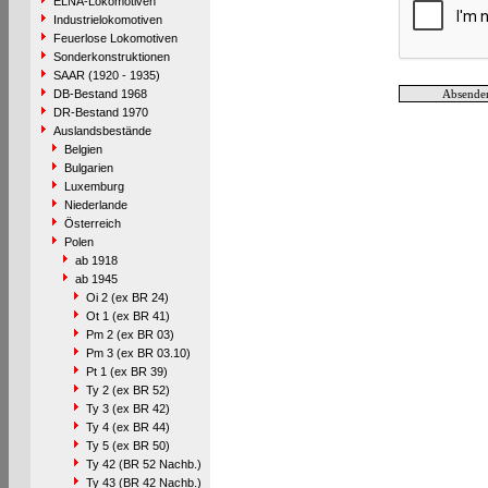
ELNA-Lokomotiven
Industrielokomotiven
Feuerlose Lokomotiven
Sonderkonstruktionen
SAAR (1920 - 1935)
DB-Bestand 1968
DR-Bestand 1970
Auslandsbestände
Belgien
Bulgarien
Luxemburg
Niederlande
Österreich
Polen
ab 1918
ab 1945
Oi 2 (ex BR 24)
Ot 1 (ex BR 41)
Pm 2 (ex BR 03)
Pm 3 (ex BR 03.10)
Pt 1 (ex BR 39)
Ty 2 (ex BR 52)
Ty 3 (ex BR 42)
Ty 4 (ex BR 44)
Ty 5 (ex BR 50)
Ty 42 (BR 52 Nachb.)
Ty 43 (BR 42 Nachb.)