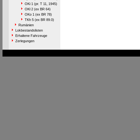
OKi 1 (pr. T 11, 1945)
OKl 2 (ex BR 64)
OKo 1 (ex BR 78)
TKh 5 (ex BR 89.0)
Rumänien
Lokbestandslisten
Erhaltene Fahrzeuge
Zerlegungen