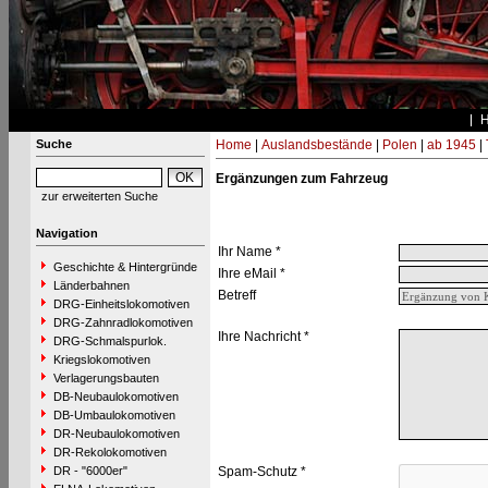
Suche
Home
|
Auslandsbestände
|
Polen
|
ab 1945
|
Ergänzungen zum Fahrzeug
zur erweiterten Suche
Navigation
Ihr Name *
Geschichte & Hintergründe
Ihre eMail *
Länderbahnen
Betreff
DRG-Einheitslokomotiven
DRG-Zahnradlokomotiven
Ihre Nachricht *
DRG-Schmalspurlok.
Kriegslokomotiven
Verlagerungsbauten
DB-Neubaulokomotiven
DB-Umbaulokomotiven
DR-Neubaulokomotiven
DR-Rekolokomotiven
DR - "6000er"
Spam-Schutz *