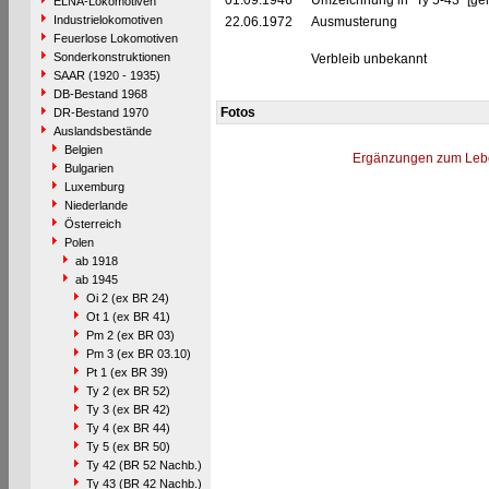
01.09.1946
Umzeichnung in "Ty 5-43" [ge
ELNA-Lokomotiven
Industrielokomotiven
22.06.1972
Ausmusterung
Feuerlose Lokomotiven
Sonderkonstruktionen
Verbleib unbekannt
SAAR (1920 - 1935)
DB-Bestand 1968
Fotos
DR-Bestand 1970
Auslandsbestände
Belgien
Ergänzungen zum Leb
Bulgarien
Luxemburg
Niederlande
Österreich
Polen
ab 1918
ab 1945
Oi 2 (ex BR 24)
Ot 1 (ex BR 41)
Pm 2 (ex BR 03)
Pm 3 (ex BR 03.10)
Pt 1 (ex BR 39)
Ty 2 (ex BR 52)
Ty 3 (ex BR 42)
Ty 4 (ex BR 44)
Ty 5 (ex BR 50)
Ty 42 (BR 52 Nachb.)
Ty 43 (BR 42 Nachb.)