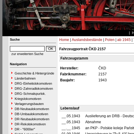
Suche
Home
|
Auslandsbestände
|
Polen
|
ab 1945
|
Fahrzeugportrait ČKD 2157
zur erweiterten Suche
Fahrzeugstamm
Navigation
Hersteller:
ČKD
Geschichte & Hintergründe
Fabriknummer:
2157
Länderbahnen
Baujahr:
1943
DRG-Einheitslokomotiven
DRG-Zahnradlokomotiven
DRG-Schmalspurlok.
Kriegslokomotiven
Verlagerungsbauten
Lebenslauf
DB-Neubaulokomotiven
DB-Umbaulokomotiven
__.05.1943
Auslieferung an DRB - Deuts
DR-Neubaulokomotiven
__.05.1943
Abnahme
DR-Rekolokomotiven
__.__.1945
an PKP - Polskie koleje Pańs
DR - "6000er"