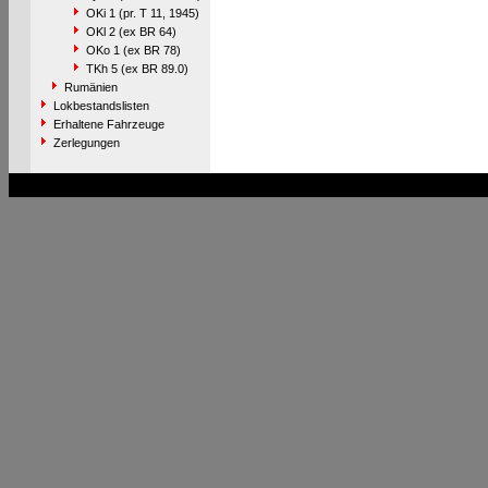
OKi 1 (pr. T 11, 1945)
OKl 2 (ex BR 64)
OKo 1 (ex BR 78)
TKh 5 (ex BR 89.0)
Rumänien
Lokbestandslisten
Erhaltene Fahrzeuge
Zerlegungen