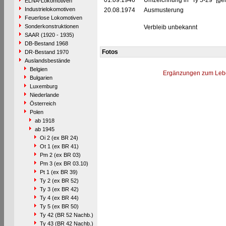
01.09.1946
Umzeichnung in "Ty 5-29" [ge
ELNA-Lokomotiven
Industrielokomotiven
20.08.1974
Ausmusterung
Feuerlose Lokomotiven
Sonderkonstruktionen
Verbleib unbekannt
SAAR (1920 - 1935)
DB-Bestand 1968
Fotos
DR-Bestand 1970
Auslandsbestände
Belgien
Ergänzungen zum Leb
Bulgarien
Luxemburg
Niederlande
Österreich
Polen
ab 1918
ab 1945
Oi 2 (ex BR 24)
Ot 1 (ex BR 41)
Pm 2 (ex BR 03)
Pm 3 (ex BR 03.10)
Pt 1 (ex BR 39)
Ty 2 (ex BR 52)
Ty 3 (ex BR 42)
Ty 4 (ex BR 44)
Ty 5 (ex BR 50)
Ty 42 (BR 52 Nachb.)
Ty 43 (BR 42 Nachb.)