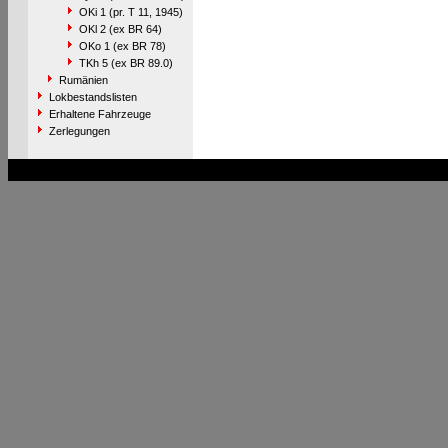
OKi 1 (pr. T 11, 1945)
OKl 2 (ex BR 64)
OKo 1 (ex BR 78)
TKh 5 (ex BR 89.0)
Rumänien
Lokbestandslisten
Erhaltene Fahrzeuge
Zerlegungen