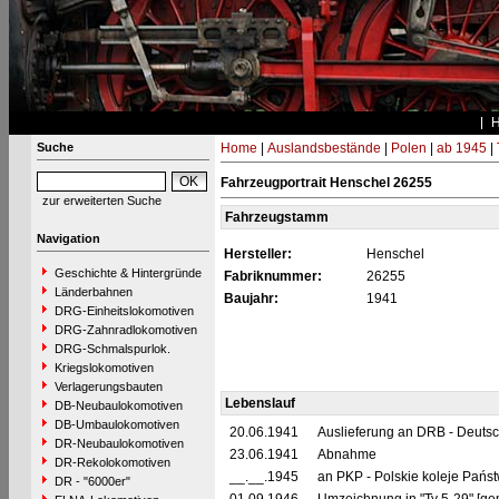
Suche
Home
|
Auslandsbestände
|
Polen
|
ab 1945
|
Fahrzeugportrait Henschel 26255
zur erweiterten Suche
Fahrzeugstamm
Navigation
Hersteller:
Henschel
Geschichte & Hintergründe
Fabriknummer:
26255
Länderbahnen
Baujahr:
1941
DRG-Einheitslokomotiven
DRG-Zahnradlokomotiven
DRG-Schmalspurlok.
Kriegslokomotiven
Verlagerungsbauten
Lebenslauf
DB-Neubaulokomotiven
DB-Umbaulokomotiven
20.06.1941
Auslieferung an DRB - Deuts
DR-Neubaulokomotiven
23.06.1941
Abnahme
DR-Rekolokomotiven
__.__.1945
an PKP - Polskie koleje Pańs
DR - "6000er"