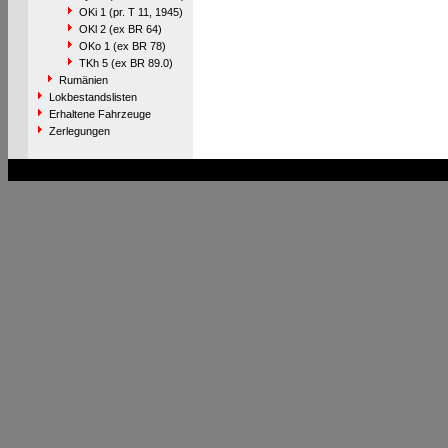
OKi 1 (pr. T 11, 1945)
OKl 2 (ex BR 64)
OKo 1 (ex BR 78)
TKh 5 (ex BR 89.0)
Rumänien
Lokbestandslisten
Erhaltene Fahrzeuge
Zerlegungen