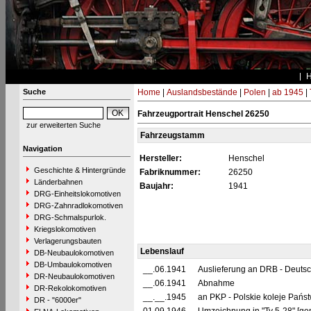
Suche
Home
|
Auslandsbestände
|
Polen
|
ab 1945
|
Fahrzeugportrait Henschel 26250
zur erweiterten Suche
Fahrzeugstamm
Navigation
Hersteller:
Henschel
Geschichte & Hintergründe
Fabriknummer:
26250
Länderbahnen
Baujahr:
1941
DRG-Einheitslokomotiven
DRG-Zahnradlokomotiven
DRG-Schmalspurlok.
Kriegslokomotiven
Verlagerungsbauten
Lebenslauf
DB-Neubaulokomotiven
DB-Umbaulokomotiven
__.06.1941
Auslieferung an DRB - Deuts
DR-Neubaulokomotiven
__.06.1941
Abnahme
DR-Rekolokomotiven
__.__.1945
an PKP - Polskie koleje Pańs
DR - "6000er"