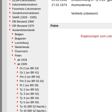
01.09.1946
Umzeichnung in "Ty 5-28" [ge
ELNA-Lokomotiven
Industrielokomotiven
27.02.1974
Ausmusterung
Feuerlose Lokomotiven
Sonderkonstruktionen
Verbleib unbekannt
SAAR (1920 - 1935)
DB-Bestand 1968
Fotos
DR-Bestand 1970
Auslandsbestände
Belgien
Ergänzungen zum Leb
Bulgarien
Luxemburg
Niederlande
Österreich
Polen
ab 1918
ab 1945
Oi 2 (ex BR 24)
Ot 1 (ex BR 41)
Pm 2 (ex BR 03)
Pm 3 (ex BR 03.10)
Pt 1 (ex BR 39)
Ty 2 (ex BR 52)
Ty 3 (ex BR 42)
Ty 4 (ex BR 44)
Ty 5 (ex BR 50)
Ty 42 (BR 52 Nachb.)
Ty 43 (BR 42 Nachb.)