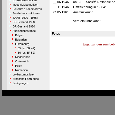
ELNA-Lokomotiven
__.06.1946
an CFL - Société Nationale d
Industrielokomotiven
__.11.1946
Umzeichnung in "5604"
Feuerlose Lokomotiven
24.05.1961
Ausmusterung
Sonderkonstruktionen
SAAR (1920 - 1935)
Verbleib unbekannt
DB-Bestand 1968
DR-Bestand 1970
Auslandsbestände
Fotos
Belgien
Bulgarien
Luxemburg
Ergänzungen zum Leb
55 (ex BR 42)
56 (ex BR 52)
Niederlande
Österreich
Polen
Rumänien
Lokbestandslisten
Erhaltene Fahrzeuge
Zerlegungen