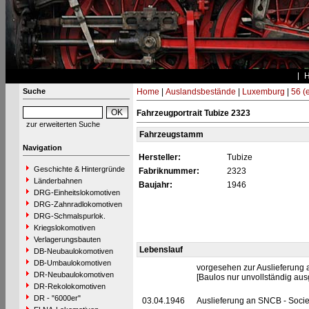
Suche
Home
|
Auslandsbestände
|
Luxemburg
|
56 (
Fahrzeugportrait Tubize 2323
zur erweiterten Suche
Fahrzeugstamm
Navigation
Hersteller:
Tubize
Geschichte & Hintergründe
Fabriknummer:
2323
Länderbahnen
Baujahr:
1946
DRG-Einheitslokomotiven
DRG-Zahnradlokomotiven
DRG-Schmalspurlok.
Kriegslokomotiven
Verlagerungsbauten
Lebenslauf
DB-Neubaulokomotiven
DB-Umbaulokomotiven
vorgesehen zur Auslieferung 
DR-Neubaulokomotiven
[Baulos nur unvollständig ausg
DR-Rekolokomotiven
DR - "6000er"
03.04.1946
Auslieferung an SNCB - Socie