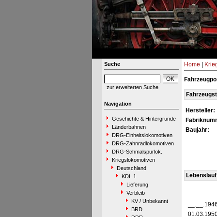
Suche
Home
|
Krie
Fahrzeugpo
zur erweiterten Suche
Fahrzeugs
Navigation
Hersteller:
Geschichte & Hintergründe
Fabriknum
Länderbahnen
Baujahr:
DRG-Einheitslokomotiven
DRG-Zahnradlokomotiven
DRG-Schmalspurlok.
Kriegslokomotiven
Deutschland
Lebenslauf
KDL 1
Lieferung
Verbleib
KV / Unbekannt
__.__.194
BRD
01.03.195