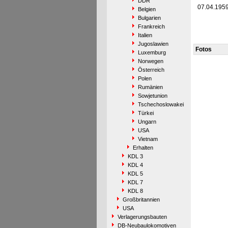
DDR
07.04.195
Belgien
Bulgarien
Frankreich
Italien
Jugoslawien
Fotos
Luxemburg
Norwegen
Österreich
Polen
Rumänien
Sowjetunion
Tschechoslowakei
Türkei
Ungarn
USA
Vietnam
Erhalten
KDL 3
KDL 4
KDL 5
KDL 7
KDL 8
Großbritannien
USA
Verlagerungsbauten
DB-Neubaulokomotiven