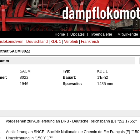
Home
Updates
Typengalerie
Mitwirkende
gslokomotiven
|
Deutschland
|
KDL 1
|
Verbleib
|
Frankreich
rtrait SACM 8022
tamm
SACM
Typ:
KDL 1
mer:
8022
Bauart:
1'E-h2
1946
Spurweite:
1435 mm
vorgesehen zur Auslieferung an DRB - Deutsche Reichsbahn [D] "(52 1755)"
6
Auslieferung an SNCF - Société Nationale de Chemin de Fer Français [F] "15
0
Umzeichnung in "150 Y 17"