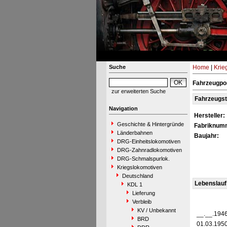
Suche
Home
|
Krie
Fahrzeugpo
zur erweiterten Suche
Fahrzeugs
Navigation
Hersteller:
Geschichte & Hintergründe
Fabriknum
Länderbahnen
Baujahr:
DRG-Einheitslokomotiven
DRG-Zahnradlokomotiven
DRG-Schmalspurlok.
Kriegslokomotiven
Deutschland
Lebenslauf
KDL 1
Lieferung
Verbleib
KV / Unbekannt
__.__.194
BRD
01.03.195