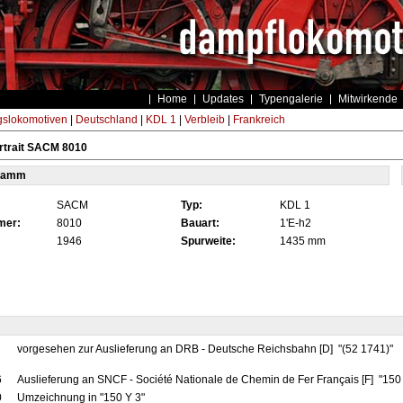
Home
Updates
Typengalerie
Mitwirkende
gslokomotiven
|
Deutschland
|
KDL 1
|
Verbleib
|
Frankreich
rtrait SACM 8010
tamm
SACM
Typ:
KDL 1
mer:
8010
Bauart:
1'E-h2
1946
Spurweite:
1435 mm
vorgesehen zur Auslieferung an DRB - Deutsche Reichsbahn [D] "(52 1741)"
6
Auslieferung an SNCF - Société Nationale de Chemin de Fer Français [F] "15
0
Umzeichnung in "150 Y 3"