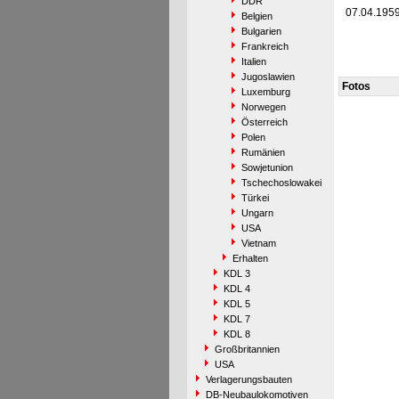
DDR
07.04.195
Belgien
Bulgarien
Frankreich
Italien
Jugoslawien
Fotos
Luxemburg
Norwegen
Österreich
Polen
Rumänien
Sowjetunion
Tschechoslowakei
Türkei
Ungarn
USA
Vietnam
Erhalten
KDL 3
KDL 4
KDL 5
KDL 7
KDL 8
Großbritannien
USA
Verlagerungsbauten
DB-Neubaulokomotiven