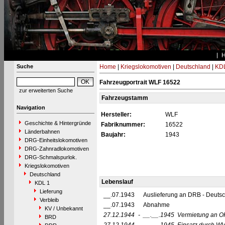
Suche
Home
|
Kriegslokomotiven
|
Deutschland
|
KDL
Fahrzeugportrait WLF 16522
zur erweiterten Suche
Fahrzeugstamm
Navigation
Hersteller:
WLF
Geschichte & Hintergründe
Fabriknummer:
16522
Länderbahnen
Baujahr:
1943
DRG-Einheitslokomotiven
DRG-Zahnradlokomotiven
DRG-Schmalspurlok.
Kriegslokomotiven
Deutschland
Lebenslauf
KDL 1
Lieferung
__.07.1943
Auslieferung an DRB - Deuts
Verbleib
__.07.1943
Abnahme
KV / Unbekannt
27.12.1944
-
__.__.1945
Vermietung an O
BRD