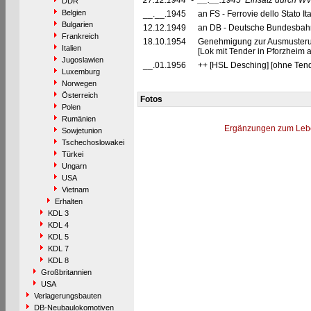
27.12.1944
-
__.__.1945
Einsatz durch WV
DDR
Belgien
__.__.1945
an FS - Ferrovie dello Stato It
Bulgarien
12.12.1949
an DB - Deutsche Bundesbahn
Frankreich
18.10.1954
Genehmigung zur Ausmusterun
Italien
[Lok mit Tender in Pforzheim a
Jugoslawien
__.01.1956
++ [HSL Desching] [ohne Ten
Luxemburg
Norwegen
Österreich
Fotos
Polen
Rumänien
Ergänzungen zum Leb
Sowjetunion
Tschechoslowakei
Türkei
Ungarn
USA
Vietnam
Erhalten
KDL 3
KDL 4
KDL 5
KDL 7
KDL 8
Großbritannien
USA
Verlagerungsbauten
DB-Neubaulokomotiven