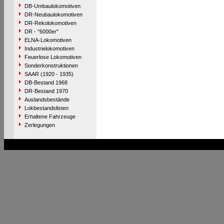
DB-Umbaulokomotiven
DR-Neubaulokomotiven
DR-Rekolokomotiven
DR - "6000er"
ELNA-Lokomotiven
Industrielokomotiven
Feuerlose Lokomotiven
Sonderkonstruktionen
SAAR (1920 - 1935)
DB-Bestand 1968
DR-Bestand 1970
Auslandsbestände
Lokbestandslisten
Erhaltene Fahrzeuge
Zerlegungen