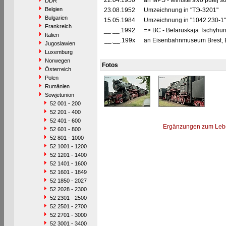
22.04.1950
an MPS - Ministerstvo putej 
DDR
Belgien
23.08.1952
Umzeichnung in "TЭ-3201"
Bulgarien
15.05.1984
Umzeichnung in "1042.230-1
Frankreich
__.__.1992
=> BC - Belaruskaja Tschyhun
Italien
__.__.199x
an Eisenbahnmuseum Brest, Br
Jugoslawien
Luxemburg
Norwegen
Fotos
Österreich
Polen
Rumänien
Sowjetunion
52 001 - 200
52 201 - 400
52 401 - 600
Ergänzungen zum Leb
52 601 - 800
52 801 - 1000
52 1001 - 1200
52 1201 - 1400
52 1401 - 1600
52 1601 - 1849
52 1850 - 2027
52 2028 - 2300
52 2301 - 2500
52 2501 - 2700
52 2701 - 3000
52 3001 - 3400