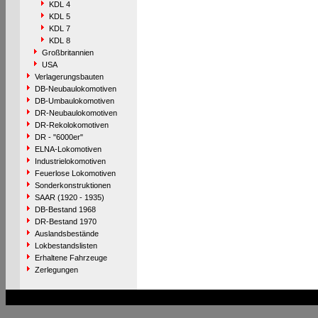
KDL 4
KDL 5
KDL 7
KDL 8
Großbritannien
USA
Verlagerungsbauten
DB-Neubaulokomotiven
DB-Umbaulokomotiven
DR-Neubaulokomotiven
DR-Rekolokomotiven
DR - "6000er"
ELNA-Lokomotiven
Industrielokomotiven
Feuerlose Lokomotiven
Sonderkonstruktionen
SAAR (1920 - 1935)
DB-Bestand 1968
DR-Bestand 1970
Auslandsbestände
Lokbestandslisten
Erhaltene Fahrzeuge
Zerlegungen