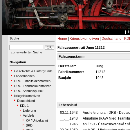
Suche
Home
|
Kriegslokomotiven
|
Deutschland
|
KDL
Fahrzeugportrait Jung 11212
zur erweiterten Suche
Fahrzeugstamm
Navigation
Hersteller:
Jung
Geschichte & Hintergründe
Fabriknummer:
11212
Länderbahnen
Baujahr:
1943
DRG-Einheitslokomotiven
DRG-Zahnradlokomotiven
DRG-Schmalspurlok.
Kriegslokomotiven
Deutschland
Lebenslauf
KDL 1
Lieferung
03.11.1943
Auslieferung an DRB - Deuts
Verbleib
__.__.1943
Abnahme [RAW Nied, Frankfur
KV / Unbekannt
__.__.1945
an ČSD - Československé Stá
BRD