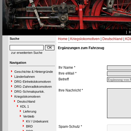
Suche
Home
|
Kriegslokomotiven
|
Deutschland
|
KDL
Ergänzungen zum Fahrzeug
zur erweiterten Suche
Navigation
Ihr Name *
Geschichte & Hintergründe
Ihre eMail *
Länderbahnen
Betreff
DRG-Einheitslokomotiven
DRG-Zahnradlokomotiven
Ihre Nachricht *
DRG-Schmalspurlok.
Kriegslokomotiven
Deutschland
KDL 1
Lieferung
Verbleib
KV / Unbekannt
BRD
Spam-Schutz *