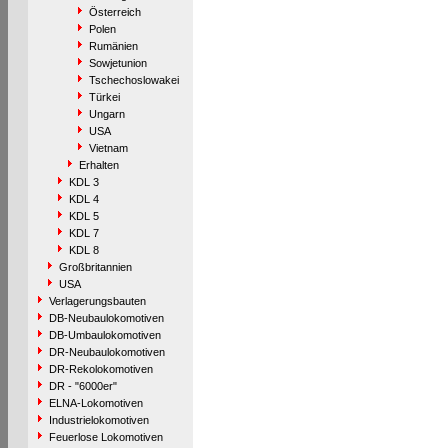
Österreich
Polen
Rumänien
Sowjetunion
Tschechoslowakei
Türkei
Ungarn
USA
Vietnam
Erhalten
KDL 3
KDL 4
KDL 5
KDL 7
KDL 8
Großbritannien
USA
Verlagerungsbauten
DB-Neubaulokomotiven
DB-Umbaulokomotiven
DR-Neubaulokomotiven
DR-Rekolokomotiven
DR - "6000er"
ELNA-Lokomotiven
Industrielokomotiven
Feuerlose Lokomotiven